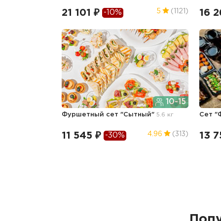
21 101 ₽
16 2
5
(1121)
-10%
10-15
Фуршетный сет "Сытный"
5.6 кг
Сет 
11 545 ₽
13 7
4.96
(313)
-30%
Попу