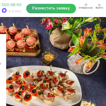
) 500-68-65
Разместить заявку
Избранное
Войти
9-21 МСК
м
и