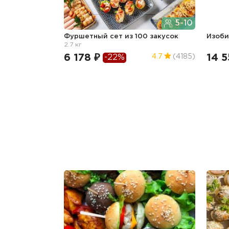
5-10
Фуршетный сет из 100 закусок
Изоб
2.7 кг
6 178 ₽
14 5
4.7
(4185)
-22%