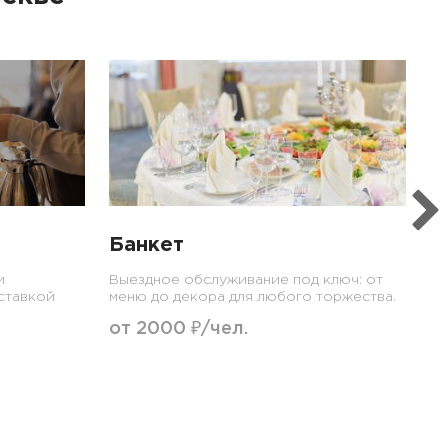
Ф
Ра
за
о
Банкет
и
Выездное обслуживание под ключ: от
ставкой
меню до декора для любого торжества.
от 2000 ₽/чел.