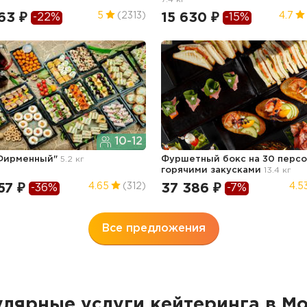
63 ₽
15 630 ₽
5
(2313)
4.7
-22%
-15%
10-12
"Фирменный"
5.2 кг
Фуршетный бокс на 30 персо
горячими закусками
13.4 кг
57 ₽
37 386 ₽
4.65
(312)
4.5
-36%
-7%
Все предложения
лярные услуги кейтеринга в М