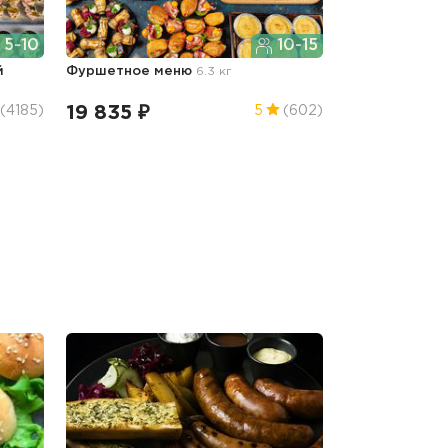
5-10
10-15
й
Фуршетное меню
6.3 кг
19 835 ₽
(4185)
5
(602)