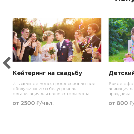
Кейтеринг на свадьбу
Детский
Изысканное меню, профессиональное
Яркое офор
обслуживание и безупречная
анимация д
организация для вашего торжества.
праздника.
от 2500 ₽/чел.
от 800 ₽