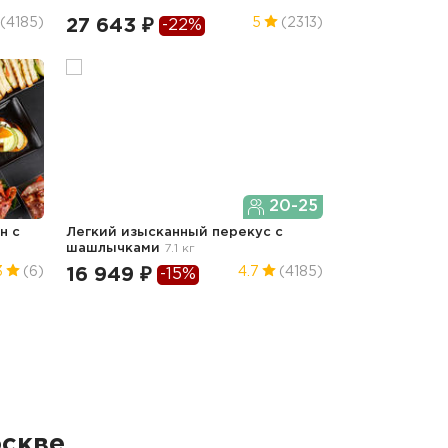
27 643 ₽
(4185)
5
(2313)
-22%
20-25
н с
Легкий изысканный перекус с
шашлычками
7.1 кг
16 949 ₽
3
(6)
4.7
(4185)
-15%
оскве