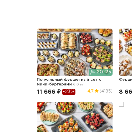
20-25
Популярный фуршетный сет c
Фурш
мини-бургерами
6.0 кг
11 666 ₽
8 66
4.7
(4185)
-23%