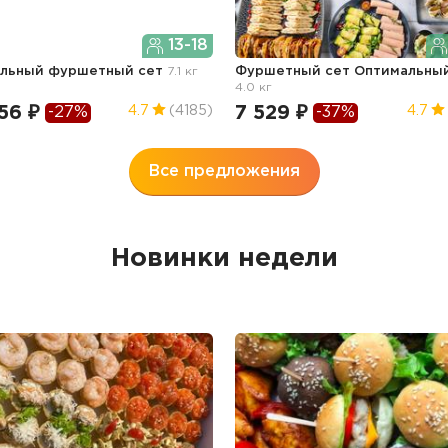
13-18
ильный фуршетный сет
7.1 кг
Фуршетный сет Оптимальны
4.0 кг
56 ₽
7 529 ₽
4.7
(4185)
4.7
-27%
-37%
Все предложения
Новинки недели