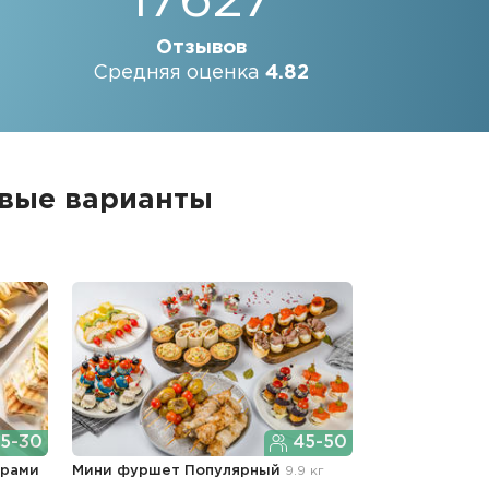
17627
Отзывов
Средняя оценка
4.82
овые варианты
5-30
45-50
ерами
Мини фуршет Популярный
9.9 кг