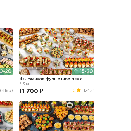
0-20
15-20
г
Изысканное фуршетное меню
3.3 кг
11 700 ₽
(4185)
5
(1242)