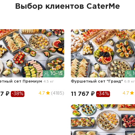
Выбор клиентов CaterMe
10-15
1
етный сет Премиум
4.5 кг
Фуршетный сет "Гранд"
6.8 к
7 ₽
11 767 ₽
4.7
(4185)
4.7
-38%
-34%