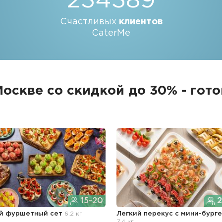
234389
Счастливых
клиентов
CaterMe
Москве со скидкой до 30% - гот
15-20
2
й фуршетный сет
6.2 кг
Легкий перекус c мини-бург
7.4 кг