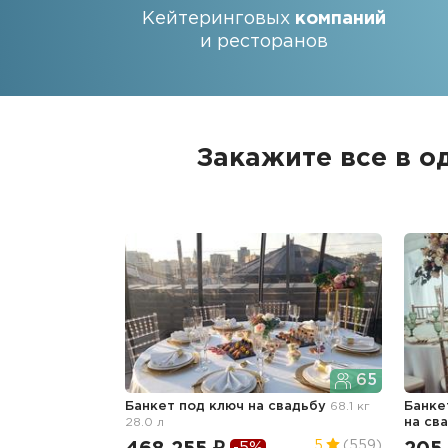
Кейтеринговых
компаний
и ресторанов
Закажите все в о
65
Банкет под ключ
на свадьбу
68.1 кг
Банке
28.0 л
на св
5
(559)