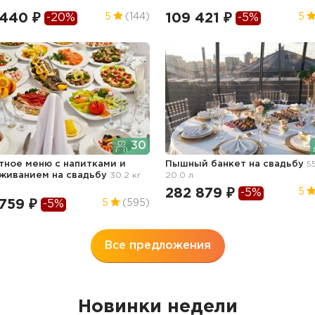
 440 ₽
109 421 ₽
5
(144)
5
-20%
-5%
30
тное меню с напитками и
Пышный банкет
на свадьбу
5
уживанием
на свадьбу
30.2 кг
20.0 л
282 879 ₽
5
-5%
759 ₽
5
(595)
-5%
Все предложения
Новинки недели