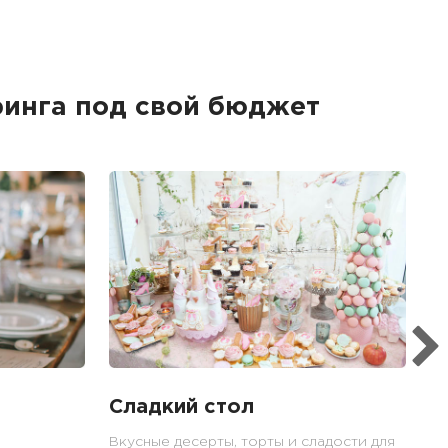
инга под свой бюджет
Б
Ме
пр
гр
1
Сладкий стол
Вкусные десерты, торты и сладости для