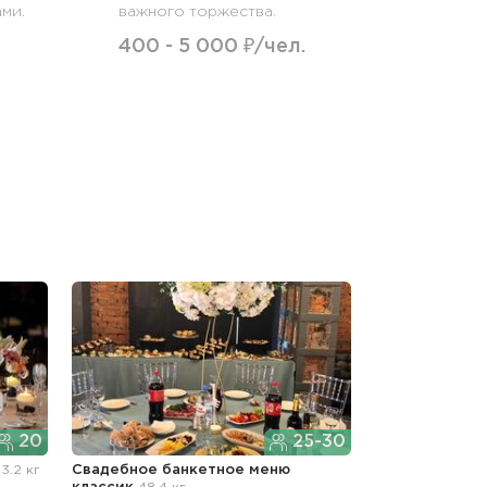
ми.
важного торжества.
400 - 5 000 ₽/чел.
20
25-30
3.2 кг
Свадебное банкетное меню