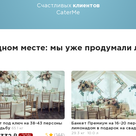
Счастливых
клиентов
CaterMe
дном месте: мы уже продумали
т под ключ на 38-43 персоны
Банкет Премиум на 16-20 пер
адьбу
65.1 кг
лимонадом в подарок
на сва
29.3 кг
10.0 л
5
(144)