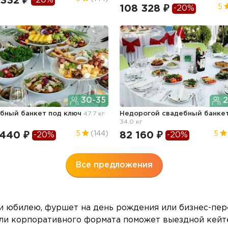
 332 ₽
-20%
108 328 ₽
5
-20%
30-35
2
бный банкет под ключ
47.7 кг
Недорогой свадебный банке
34.0 кг
 440 ₽
82 160 ₽
5
(144)
5
-20%
-20%
Все предложения
и юбилею, фуршет на день рождения или бизнес-пер
или корпоративного формата поможет выездной кейт