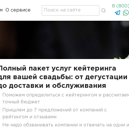
8 (800
м
О сервисе
Полный пакет услуг кейтеринга
для вашей свадьбы: от дегустации
до доставки и обслуживания
Поможем определиться с кейтерингом и рассчитае
точный бюджет
Пришлем до 7 предложений от компаний с
рейтингом и отзывами
Не надо обзванивать компании и отвечать на одни 