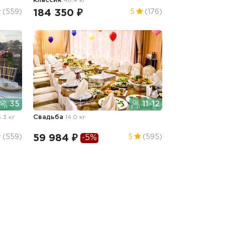
классик
48.4 кг
184 350 ₽
(559)
5
(176)
35
11-12
5.3 кг
Свадьба
14.0 кг
59 984 ₽
(559)
5
(595)
-5%