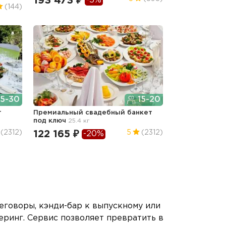
193 473 ₽
-5%
(144)
5-30
15-20
т
Премиальный свадебный банкет
под ключ
25.4 кг
122 165 ₽
(2312)
5
(2312)
-20%
еговоры, кэнди-бар к выпускному или
еринг. Сервис позволяет превратить в