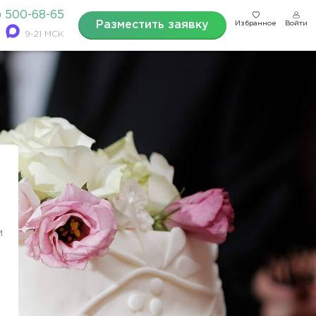
) 500-68-65
Разместить заявку
Избранное
Войти
9-21 МСК
м
и