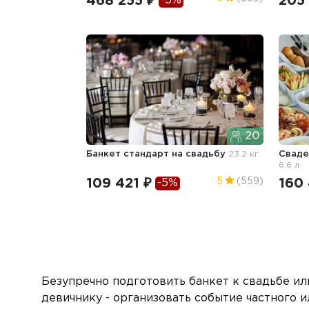
468 255 ₽
205
-5%
20
Банкет стандарт
на свадьбу
23.2 кг
Сваде
6.6 л
109 421 ₽
160
5
(559)
-5%
Безупречно подготовить банкет к свадьбе ил
девичнику - организовать событие частного 