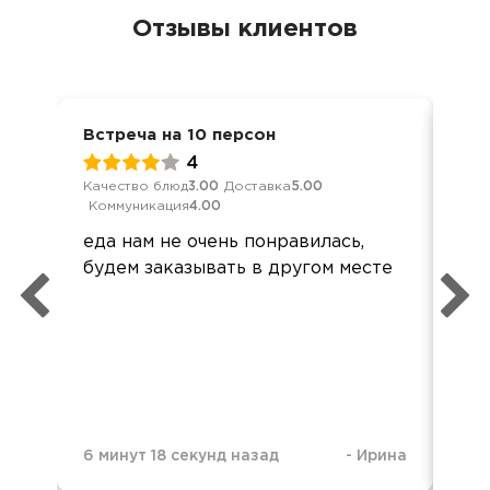
Отзывы клиентов
Встреча на 10 персон
Ден
4
Качество блюд
3.00
Доставка
5.00
Кач
Коммуникация
4.00
Ком
еда нам не очень понравилась,
Зап
будем заказывать в другом месте
ша
и 
6 минут 18 секунд назад
-
Ирина
1 д