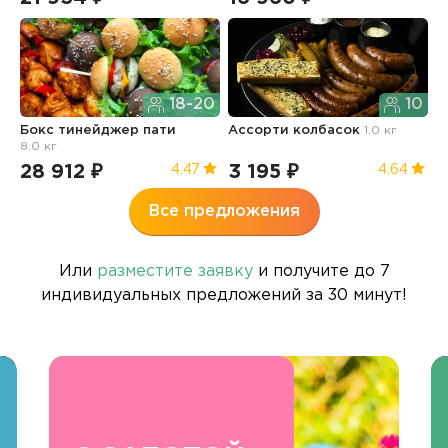
18-20
10
Бокс тинейджер пати
Ассорти колбасок
1.0 кг
Б
8.0 кг
п
28 912 ₽
3 195 ₽
3
4.47
4.64
Все предложения
Или
разместите заявку
и получите до 7
индивидуальных предложений за 30 минут!