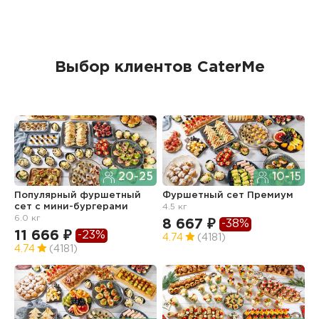
Выбор клиентов CaterMe
20-25
10-15
Популярный фуршетный
Фуршетный сет Премиум
Ф
сет c мини-бургерами
4.5 кг
з
6.0 кг
8 667 ₽
6
-38%
11 666 ₽
-23%
4.74
(4181)
4
4.74
(4181)