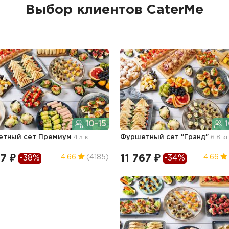
Выбор клиентов CaterMe
10-15
1
етный сет Премиум
4.5 кг
Фуршетный сет "Гранд"
6.8 к
7 ₽
11 767 ₽
4.66
(4185)
4.66
-38%
-34%