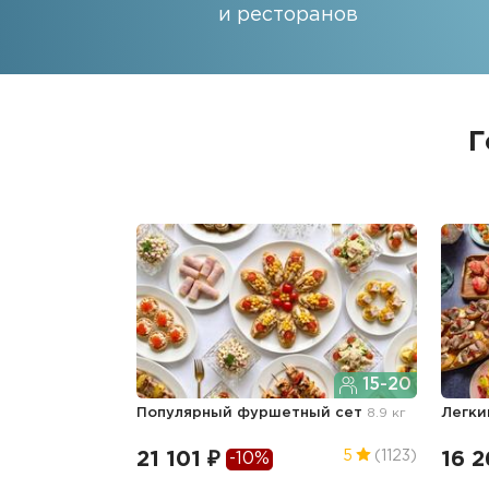
и ресторанов
Г
15-20
Популярный фуршетный сет
8.9 кг
Легки
21 101 ₽
16 2
5
(1123)
-10%