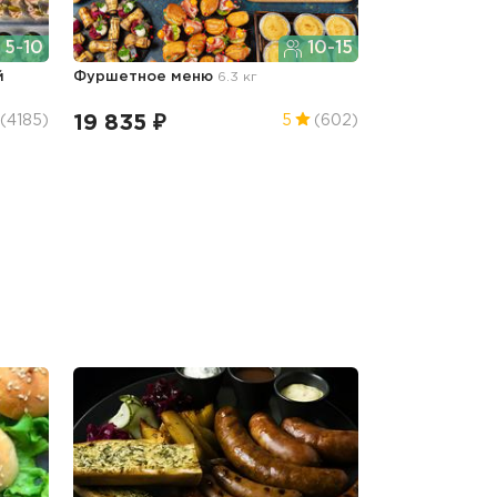
5-10
10-15
й
Фуршетное меню
6.3 кг
19 835 ₽
(4185)
5
(602)