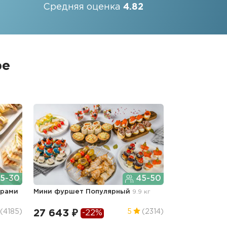
Средняя оценка
4.82
ре
5-30
45-50
ерами
Мини фуршет Популярный
9.9 кг
27 643 ₽
(4185)
5
(2314)
-22%