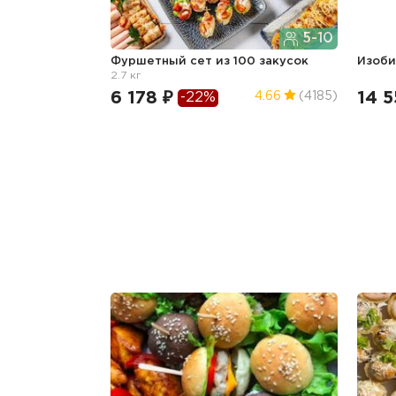
5-10
Фуршетный сет из 100 закусок
Изоб
2.7 кг
6 178 ₽
14 5
4.66
(4185)
-22%