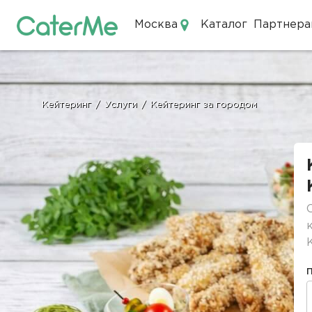
Москва
Каталог
Партнера
Кейтеринг в Москве
Кейтеринг
/
Услуги
/
Кейтеринг за городом
Строка
навигации