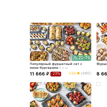
20-25
Популярный фуршетный сет c
Фурш
мини-бургерами
6.0 кг
11 666 ₽
8 66
4.66
(4185)
-23%