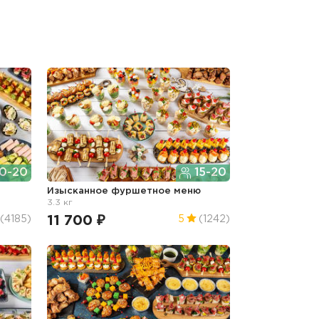
0-20
15-20
г
Изысканное фуршетное меню
3.3 кг
11 700 ₽
(4185)
5
(1242)