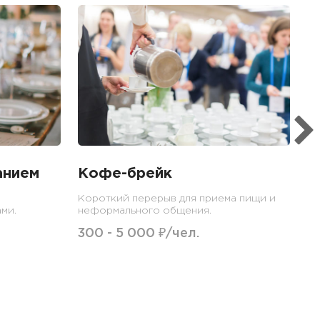
Б
Ме
пр
гр
1
анием
Кофе-брейк
Короткий перерыв для приема пищи и
ми.
неформального общения.
300 - 5 000 ₽/чел.