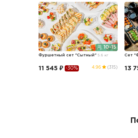
10-15
Фуршетный сет "Сытный"
5.6 кг
Сет 
11 545 ₽
13 7
4.96
(315)
-30%
П