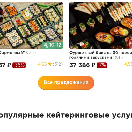
10-12
"Фирменный"
5.2 кг
Фуршетный бокс на 30 персо
горячими закусками
13.4 кг
57 ₽
37 386 ₽
4.65
(312)
4.5
-36%
-7%
Все предложения
опулярные кейтеринговые услу