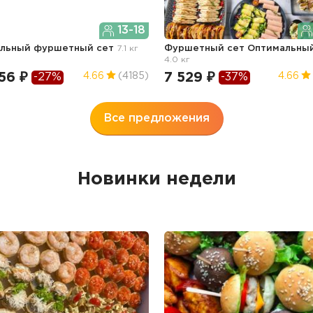
13-18
ильный фуршетный сет
7.1 кг
Фуршетный сет Оптимальны
4.0 кг
56 ₽
7 529 ₽
4.66
(4185)
4.66
-27%
-37%
Все предложения
Новинки недели