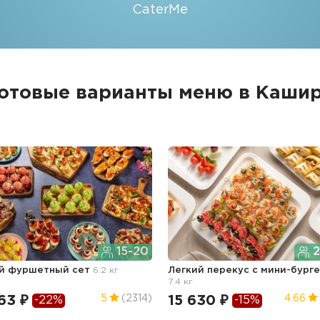
CaterMe
отовые варианты меню в Каши
15-20
2
й фуршетный сет
6.2 кг
Легкий перекус c мини-бург
7.4 кг
63 ₽
15 630 ₽
5
(2314)
4.66
-22%
-15%