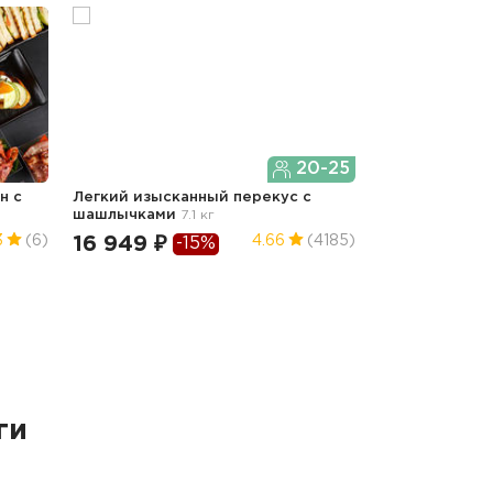
20-25
н с
Легкий изысканный перекус с
шашлычками
7.1 кг
16 949 ₽
3
(6)
4.66
(4185)
-15%
ги