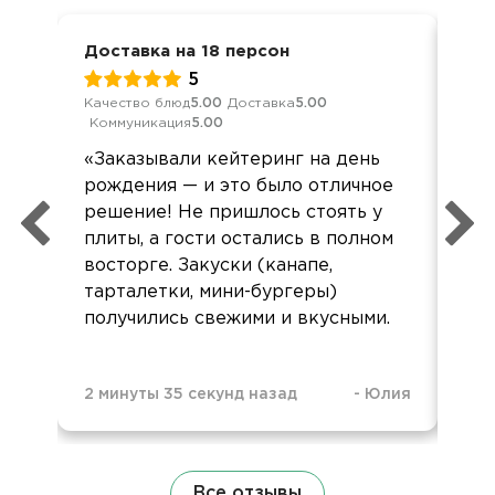
Доставка на 18 персон
Дос
5
Качество блюд
5.00
Доставка
5.00
Кач
Коммуникация
5.00
Ком
«Заказывали кейтеринг на день
Бол
рождения — и это было отличное
вр
решение! Не пришлось стоять у
пом
плиты, а гости остались в полном
восторге. Закуски (канапе,
тарталетки, мини-бургеры)
получились свежими и вкусными.
11 
2 минуты 35 секунд назад
-
Юлия
Все отзывы