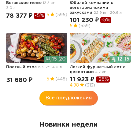
Веганское меню
13.5 кг
Юбилей компании с
Ф
3.0 л
вегетарианскими
"
закусками
22.9 кг
20.6 л
78 377 ₽
1
5
(595)
-5%
101 230 ₽
-5%
5
(559)
Б
15-20
12-15
Постный стол
15.5 кг
4.0 л
Легкий фуршетный сет с
1
десертами
4.7 кг
11 923 ₽
-28%
31 680 ₽
5
(448)
4.98
(313)
Все предложения
Новинки недели