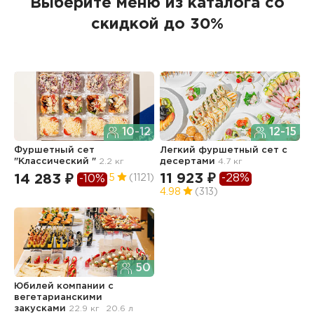
Выберите меню из каталога со
скидкой до 30%
10-12
12-15
Фуршетный сет
Легкий фуршетный сет с
"Классический "
2.2 кг
десертами
4.7 кг
11 923 ₽
-28%
14 283 ₽
5
(1121)
-10%
4.98
(313)
50
Юбилей компании с
вегетарианскими
закусками
22.9 кг
20.6 л