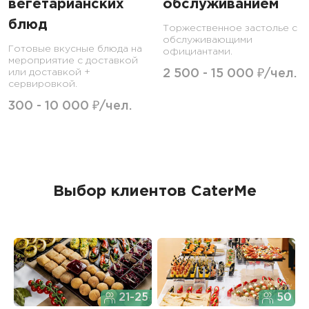
вегетарианских
обслуживанием
блюд
Торжественное застолье с
обслуживающими
Готовые вкусные блюда на
официантами.
мероприятие с доставкой
или доставкой +
2 500 - 15 000 ₽/чел.
сервировкой.
300 - 10 000 ₽/чел.
Выбор клиентов CaterMe
21-25
50