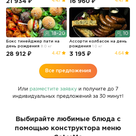
21 934 ₽
16 960 ₽
1
4.47
4.47
18-20
10
Бокс тинейджер пати
на
Ассорти колбасок
на день
Б
день рождения
8.0 кг
рождения
1.0 кг
п
1.
28 912 ₽
3 195 ₽
4.47
4.64
3
Все предложения
Или
разместите заявку
и получите до 7
индивидуальных предложений за 30 минут!
Выбирайте любимые блюда с
помощью конструктора меню