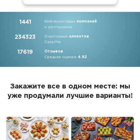
1441
Кейтеринговых
компаний
и ресторанов
234323
Счастливых
клиентов
CaterMe
17619
Отзывов
Средняя оценка
4.82
Закажите все в одном месте: мы
уже продумали лучшие варианты!