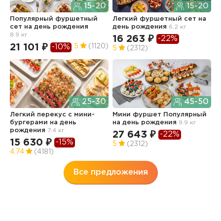
15-20
15-20
Популярный фуршетный
Легкий фуршетный сет
на
Ф
сет
на день рождения
день рождения
6.2 кг
н
8.9 кг
16 263 ₽
1
-22%
21 101 ₽
5
(1120)
-10%
5
(2312)
4
25-30
45-50
Легкий перекус c мини-
Мини фуршет Популярный
Ф
бургерами
на день
на день рождения
9.9 кг
п
рождения
7.4 кг
з
27 643 ₽
-22%
р
15 630 ₽
-15%
5
(2312)
3
4.74
(4181)
Все предложения