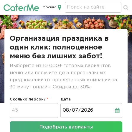
Москва
Кейтеринг в Москве
Строка
навигации
Организация праздника в
один клик: полноценное
меню без лишних забот!
Выберите из 10 000+ готовых вариантов
меню или получите до 5 персональных
предложений от проверенных компаний за
30 минут онлайн. Скидки до 30%
Сколько персон?
Дата
Дата
Подобрать варианты