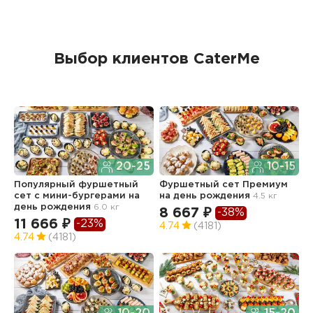
Выбор клиентов CaterMe
20-25
10-15
Популярный фуршетный
Фуршетный сет Премиум
Ф
сет c мини-бургерами
на
на день рождения
4.5 кг
з
день рождения
6.0 кг
2.
8 667 ₽
-38%
11 666 ₽
6
-23%
4.74
(4181)
4.74
(4181)
4