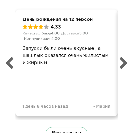
День рождения на 12 персон
Дос
4.33
Качество блюд
4.00
Доставка
5.00
Кач
Коммуникация
4.00
Ком
Запуски были очень вкусные , а
Здр
шашлык оказался очень жилистым
хор
и жирным
на 
для
был
слу
1 день 8 часов назад
-
Мария
1 д