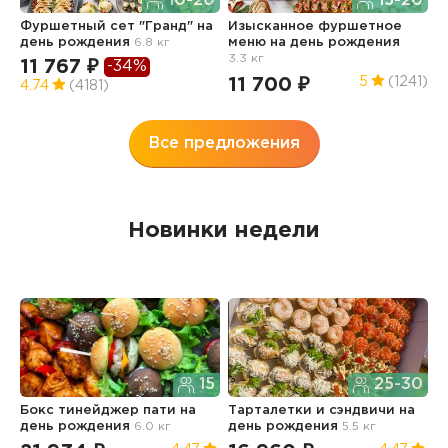
10-20
15-20
Фуршетный сет "Гранд"
на
Изысканное фуршетное
Ф
день рождения
6.8 кг
меню
на день рождения
О
3.3 кг
р
11 767 ₽
-34%
7
11 700 ₽
5
(1241)
4.74
(4181)
4
Все предложения
Новинки недели
15
25-30
Бокс тинейджер пати
на
Тарталетки и сэндвичи
на
Б
день рождения
6.0 кг
день рождения
5.5 кг
р