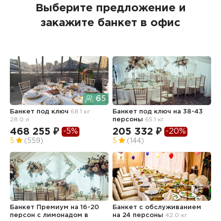
Выберите предложение и
закажите банкет в офис
65
Банкет под ключ
68.1 кг
Банкет под ключ на 38-43
Б
28.0 л
персоны
65.1 кг
468 255 ₽
205 332 ₽
1
-5%
-20%
5
(559)
5
(144)
5
Банкет Премиум на 16-20
Банкет с обслуживанием
Б
персон с лимонадом в
на 24 персоны
42.0 кг
а