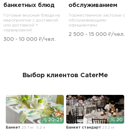
банкетных блюд
обслуживанием
Готовые вкусные блюда на
Торжественное застолье с
мероприятие с доставкой
обслуживающими
или доставкой +
официантами.
сервировкой.
2 500 - 15 000 ₽/чел.
300 - 10 000 ₽/чел.
Выбор клиентов CaterMe
20-25
20
Банкет
23.7 кг
5.2 л
Банкет стандарт
23.2 кг
Б