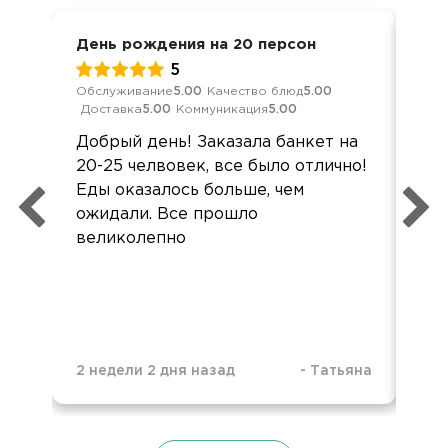
День рождения на 20 персон
Кор
5
Обслуживание
5.00
Качество блюд
5.00
Обс
Доставка
5.00
Коммуникация
5.00
Дос
Добрый день! Заказала банкет на
Мне
20-25 челвовек, все было отлично!
по
Еды оказалось больше, чем
Сп
ожидали. Все прошло
Бы
великолепно
вме
2 недели 2 дня назад
-
Татьяна
1 м