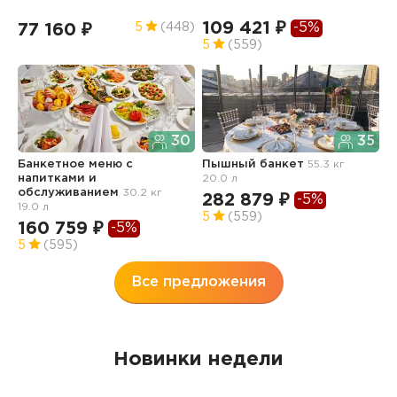
109 421 ₽
-5%
77 160 ₽
9
5
(448)
5
(559)
30
35
Банкетное меню с
Пышный банкет
55.3 кг
П
напитками и
20.0 л
8
обслуживанием
30.2 кг
282 879 ₽
-5%
1
19.0 л
5
(559)
160 759 ₽
-5%
5
(595)
Все предложения
Новинки недели