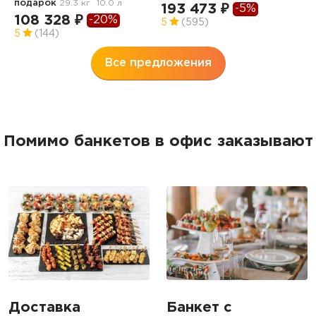
подарок
29.3 кг
10.0 л
193 473 ₽
4
-5%
108 328 ₽
-20%
5
(595)
5
5
(144)
Все предложения
Помимо банкетов в офис заказывают
Доставка
Банкет с