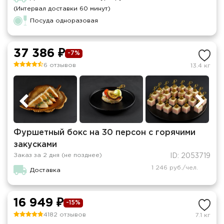
(Интервал доставки 60 минут)
Посуда одноразовая
37 386 ₽
-7%
6 отзывов
13.4 кг
Фуршетный бокс на 30 персон с горячими
закусками
Заказ за 2 дня (не позднее)
ID: 2053719
1 246 руб./чел.
Доставка
16 949 ₽
-15%
4182 отзывов
7.1 кг