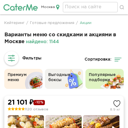
Москва
Кейтеринг в Москве
Кейтеринг
/
Готовые предложения
/
Акции
Строка
навигации
Варианты меню со скидками и акциями в
Москве
найдено: 1144
Сортировка:
Премиум
Выгодные
Популярные
меню
боксы
подборки
21 101 ₽
-10%
1120 отзывов
8.9 кг