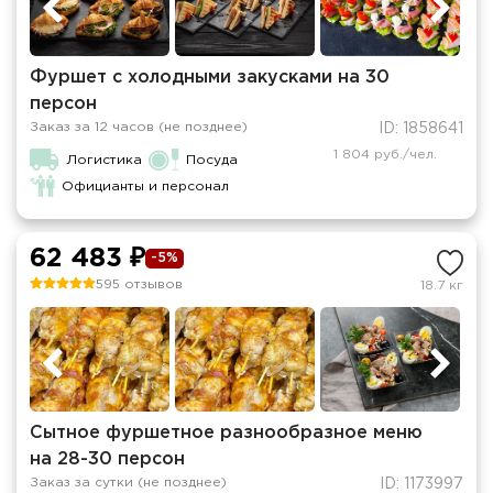
Фуршет с холодными закусками на 30
персон
Заказ за 12 часов (не позднее)
ID: 1858641
1 804 руб./чел.
Логистика
Посуда
Официанты и персонал
62 483 ₽
-5%
595 отзывов
18.7 кг
Сытное фуршетное разнообразное меню
на 28-30 персон
Заказ за сутки (не позднее)
ID: 1173997