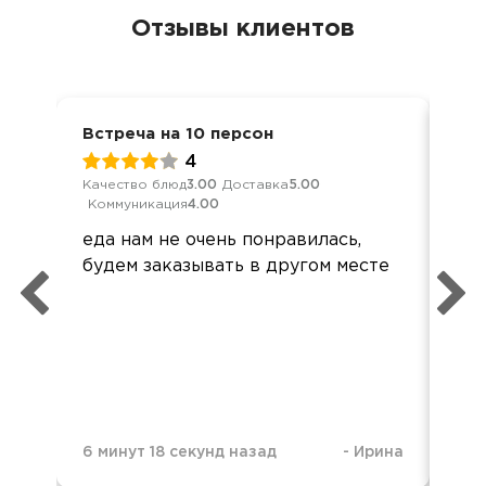
Отзывы клиентов
Встреча на 10 персон
Ден
4
Качество блюд
3.00
Доставка
5.00
Кач
Коммуникация
4.00
Ком
еда нам не очень понравилась,
Зап
будем заказывать в другом месте
ша
и 
6 минут 18 секунд назад
-
Ирина
1 д