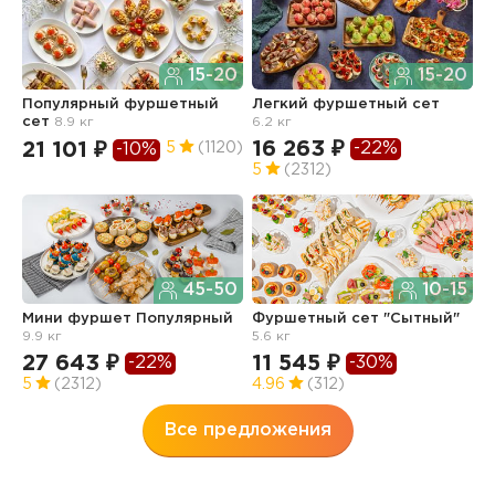
15-20
15-20
Популярный фуршетный
Легкий фуршетный сет
Л
сет
8.9 кг
6.2 кг
б
16 263 ₽
1
-22%
21 101 ₽
5
(1120)
-10%
5
(2312)
4
45-50
10-15
Мини фуршет Популярный
Фуршетный сет "Сытный"
Ф
9.9 кг
5.6 кг
п
з
27 643 ₽
11 545 ₽
-22%
-30%
3
5
(2312)
4.96
(312)
Все предложения