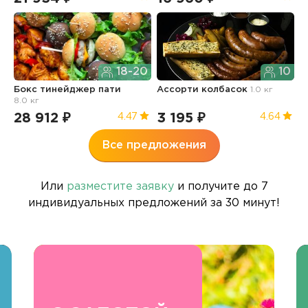
18-20
10
Бокс тинейджер пати
Ассорти колбасок
1.0 кг
Б
8.0 кг
п
28 912 ₽
3 195 ₽
3
4.47
4.64
Все предложения
Или
разместите заявку
и получите до 7
индивидуальных предложений за 30 минут!