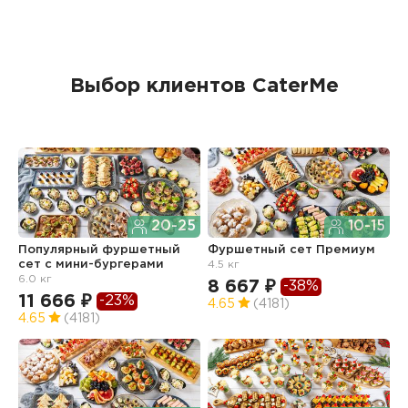
Выбор клиентов CaterMe
20-25
10-15
Популярный фуршетный
Фуршетный сет Премиум
Ф
сет c мини-бургерами
4.5 кг
з
6.0 кг
8 667 ₽
6
-38%
11 666 ₽
-23%
4.65
(4181)
4
4.65
(4181)