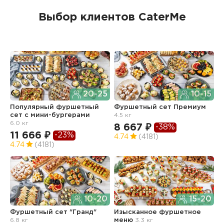
Выбор клиентов CaterMe
20-25
10-15
Популярный фуршетный
Фуршетный сет Премиум
Ф
сет c мини-бургерами
4.5 кг
з
6.0 кг
8 667 ₽
6
-38%
11 666 ₽
-23%
4.74
(4181)
4
4.74
(4181)
10-20
15-20
Ф
Фуршетный сет "Гранд"
Изысканное фуршетное
О
6.8 кг
меню
3.3 кг