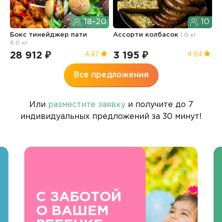
18-20
10
Бокс тинейджер пати
Ассорти колбасок
1.0 кг
Б
8.0 кг
п
28 912 ₽
3 195 ₽
3
4.47
4.64
Все предложения
Или
разместите заявку
и получите до 7
индивидуальных предложений за 30 минут!
С ЗАБОТОЙ
О ВАШЕМ