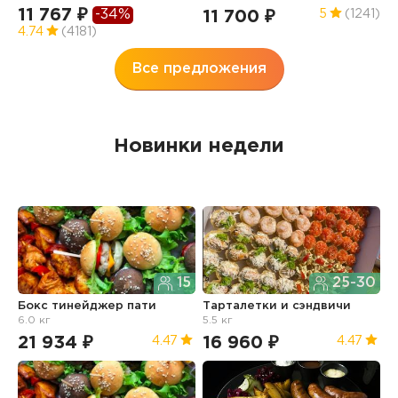
7
11 767 ₽
-34%
11 700 ₽
5
(1241)
4
4.74
(4181)
Все предложения
Новинки недели
15
25-30
Бокс тинейджер пати
Тарталетки и сэндвичи
Б
6.0 кг
5.5 кг
21 934 ₽
16 960 ₽
1
4.47
4.47