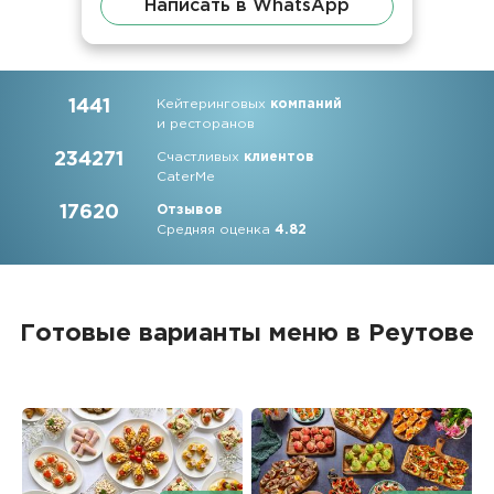
Написать в WhatsApp
1441
Кейтеринговых
компаний
и ресторанов
234271
Счастливых
клиентов
CaterMe
17620
Отзывов
Средняя оценка
4.82
Готовые варианты меню в Реутове