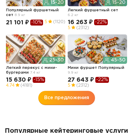
15-20
15-20
Популярный фуршетный
Легкий фуршетный сет
Ф
сет
8.9 кг
6.2 кг
5.
16 263 ₽
1
-22%
21 101 ₽
5
(1120)
-10%
5
(2312)
4
25-30
45-50
Легкий перекус c мини-
Мини фуршет Популярный
Ф
бургерами
7.4 кг
9.9 кг
п
з
15 630 ₽
27 643 ₽
-15%
-22%
3
4.74
(4181)
5
(2312)
Все предложения
Популярные кейтеринговые услуги