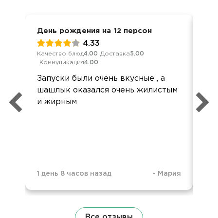
День рождения на 12 персон
Дос
4.33
Качество блюд
4.00
Доставка
5.00
Кач
Коммуникация
4.00
Ком
Запуски были очень вкусные , а
Спа
шашлык оказался очень жилистым
хот
и жирным
кач
1 день 8 часов назад
-
Мария
1 д
Все отзывы