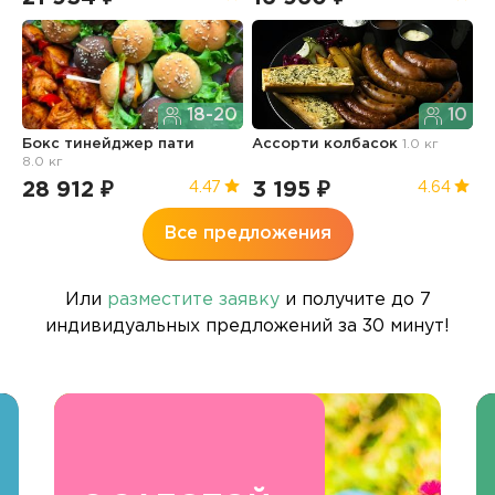
18-20
10
Бокс тинейджер пати
Ассорти колбасок
1.0 кг
Б
8.0 кг
п
28 912 ₽
3 195 ₽
3
4.47
4.64
Все предложения
Или
разместите заявку
и получите до 7
индивидуальных предложений за 30 минут!