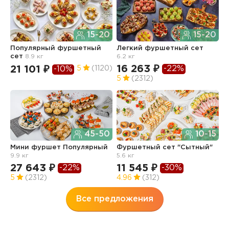
15-20
15-20
Популярный фуршетный
Легкий фуршетный сет
Л
сет
8.9 кг
6.2 кг
б
16 263 ₽
1
-22%
21 101 ₽
5
(1120)
-10%
5
(2312)
4
45-50
10-15
Мини фуршет Популярный
Фуршетный сет "Сытный"
Ф
9.9 кг
5.6 кг
п
з
27 643 ₽
11 545 ₽
-22%
-30%
3
5
(2312)
4.96
(312)
Все предложения