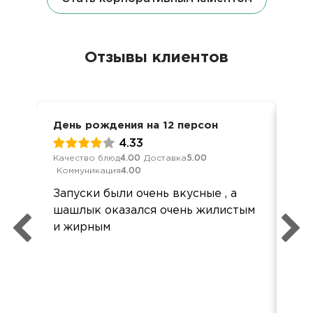
Отзывы клиентов
День рождения на 12 персон
Дос
4.33
Качество блюд
4.00
Доставка
5.00
Кач
Коммуникация
4.00
Ком
Запуски были очень вкусные , а
Спа
шашлык оказался очень жилистым
хот
и жирным
кач