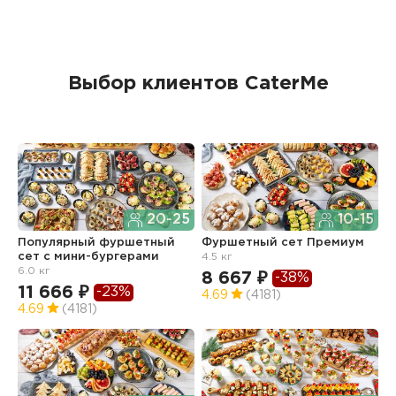
Выбор клиентов CaterMe
20-25
10-15
Популярный фуршетный
Фуршетный сет Премиум
Ф
сет c мини-бургерами
4.5 кг
з
6.0 кг
8 667 ₽
6
-38%
11 666 ₽
-23%
4.69
(4181)
4
4.69
(4181)