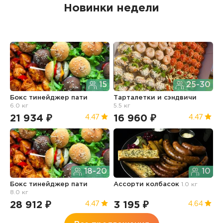
Новинки недели
15
25-30
Бокс тинейджер пати
Тарталетки и сэндвичи
Б
6.0 кг
5.5 кг
21 934 ₽
16 960 ₽
1
4.47
4.47
18-20
10
Бокс тинейджер пати
Ассорти колбасок
1.0 кг
Б
8.0 кг
п
28 912 ₽
3 195 ₽
3
4.47
4.64