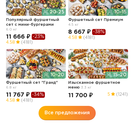
20-25
10-15
Популярный фуршетный
Фуршетный сет Премиум
Ф
сет c мини-бургерами
4.5 кг
з
6.0 кг
8 667 ₽
6
-38%
11 666 ₽
-23%
4.58
(4181)
4
4.58
(4181)
10-20
15-20
Ф
Фуршетный сет "Гранд"
Изысканное фуршетное
О
6.8 кг
меню
3.3 кг
7
11 767 ₽
-34%
11 700 ₽
5
(1241)
4
4.58
(4181)
Все предложения