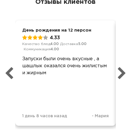
Отзывы клиентов
День рождения на 12 персон
Дос
4.33
Качество блюд
4.00
Доставка
5.00
Кач
Коммуникация
4.00
Ком
Запуски были очень вкусные , а
Спа
шашлык оказался очень жилистым
хот
и жирным
кач
1 день 8 часов назад
-
Мария
1 д