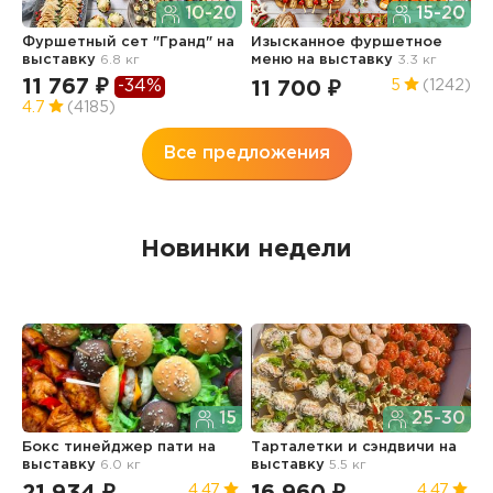
10-20
15-20
Ф
Фуршетный сет "Гранд"
на
Изысканное фуршетное
О
выставку
6.8 кг
меню
на выставку
3.3 кг
4
11 767 ₽
7
-34%
11 700 ₽
5
(1242)
4.7
(4185)
4
Все предложения
Новинки недели
15
25-30
Бокс тинейджер пати
на
Тарталетки и сэндвичи
на
Б
выставку
6.0 кг
выставку
5.5 кг
в
4.47
4.47