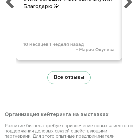
Благодарю 🌺
выб
пу
вод
пр
10 месяцев 1 неделя назад
-
Мария Окунева
1 г
Все отзывы
Организация кейтеринга на выставках
Развитие бизнеса требует привлечение новых клиентов и
поддержания деловых связей с действующими
партнерами. Для этого опытные предприниматели