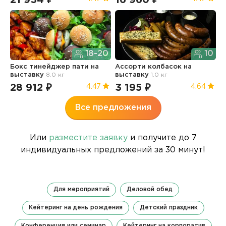
21 934 ₽
16 960 ₽
1
18-20
10
Бокс тинейджер пати
на
Ассорти колбасок
на
Б
выставку
8.0 кг
выставку
1.0 кг
п
28 912 ₽
3 195 ₽
3
4.47
4.64
Все предложения
Или
разместите заявку
и получите до 7
индивидуальных предложений за 30 минут!
Для мероприятий
Деловой обед
Кейтеринг на день рождения
Детский праздник
Конференция или семинар
Кейтеринг на корпоратив