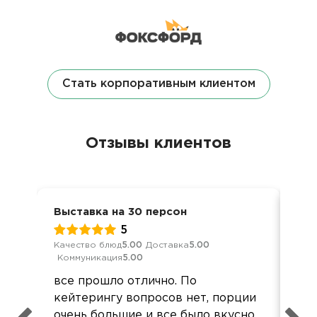
Стать корпоративным клиентом
Отзывы клиентов
Выставка на 30 персон
Выс
5
Качество блюд
5.00
Доставка
5.00
Обс
Коммуникация
5.00
Дос
все прошло отлично. По
От
кейтерингу вопросов нет, порции
дов
очень большие и все было вкусно.
Ест