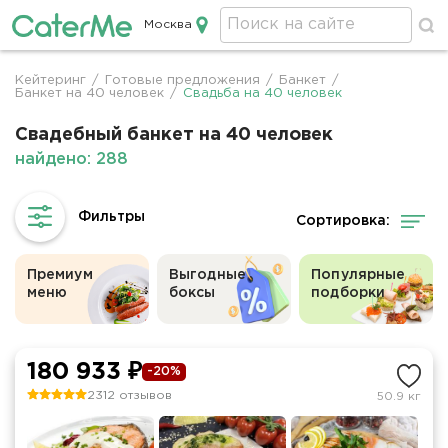
Москва
Кейтеринг в Москве
Кейтеринг
/
Готовые предложения
/
Банкет
/
Строка
Банкет на 40 человек
/
Свадьба на 40 человек
навигации
Свадебный банкет на 40 человек
найдено: 288
Сортировка:
Премиум
Выгодные
Популярные
меню
боксы
подборки
180 933 ₽
-20%
2312 отзывов
50.9 кг