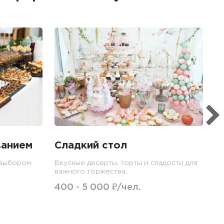
Б
Ме
пр
гр
1
ванием
Сладкий стол
 выбором
Вкусные десерты, торты и сладости для
важного торжества.
400 - 5 000 ₽/чел.