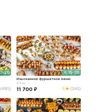
0-20
15-20
г
Изысканное фуршетное меню
3.3 кг
11 700 ₽
(4185)
5
(1242)