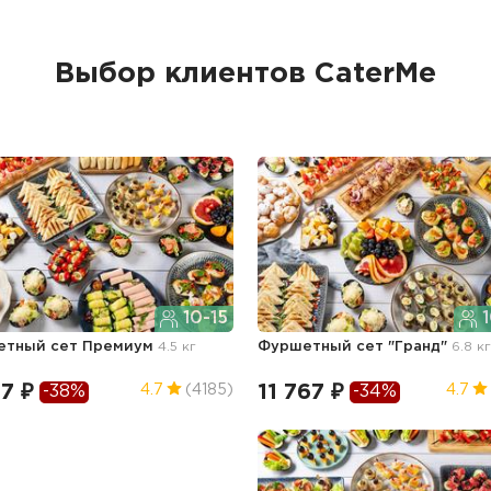
Выбор клиентов CaterMe
10-15
1
етный сет Премиум
4.5 кг
Фуршетный сет "Гранд"
6.8 к
7 ₽
11 767 ₽
4.7
(4185)
4.7
-38%
-34%