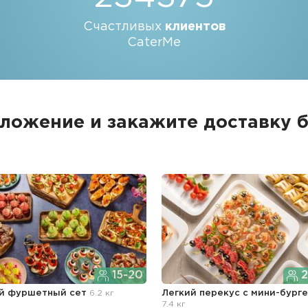
Счастливых
клиентов
CaterMe
ложение и закажите доставку 
15-20
2
й фуршетный сет
6.2 кг
Легкий перекус c мини-бург
7.4 кг