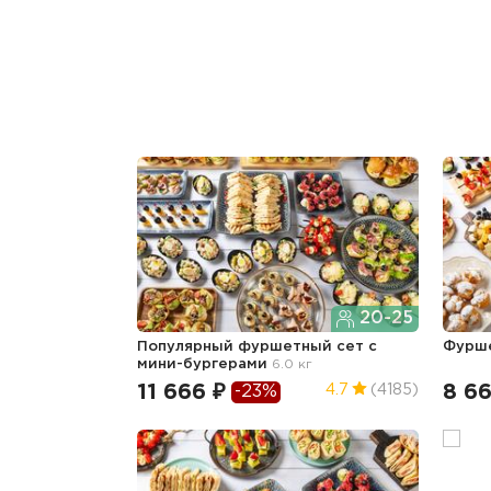
20-25
Популярный фуршетный сет c
Фурш
мини-бургерами
6.0 кг
11 666 ₽
8 66
4.7
(4185)
-23%