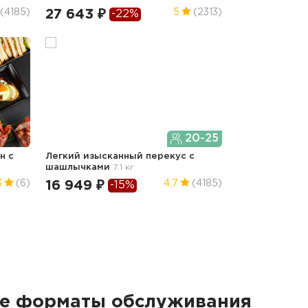
27 643 ₽
(4185)
5
(2313)
-22%
20-25
н с
Легкий изысканный перекус с
шашлычками
7.1 кг
16 949 ₽
3
(6)
4.7
(4185)
-15%
гие форматы обслуживания