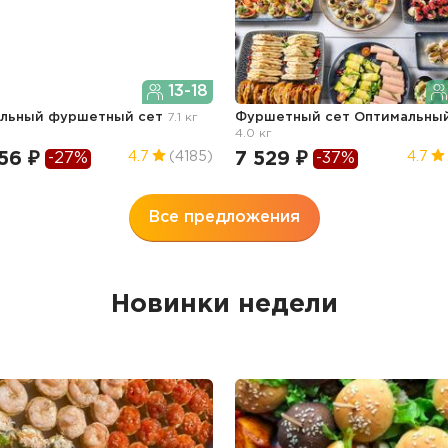
13-18
ильный фуршетный сет
7.1 кг
Фуршетный сет Оптимальны
4.0 кг
56 ₽
7 529 ₽
4.7
(4185)
4.7
-27%
-37%
Все предложения
Новинки недели