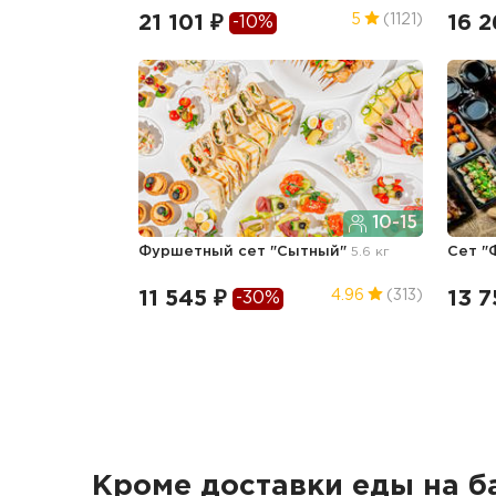
21 101 ₽
16 2
5
(1121)
-10%
10-15
Фуршетный сет "Сытный"
5.6 кг
Сет 
11 545 ₽
13 7
4.96
(313)
-30%
Кроме доставки еды на б