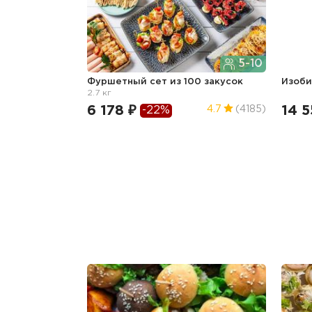
5-10
Фуршетный сет из 100 закусок
Изоб
2.7 кг
6 178 ₽
14 5
4.7
(4185)
-22%