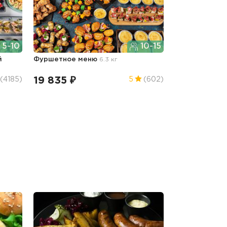
5-10
10-15
й
Фуршетное меню
6.3 кг
19 835 ₽
(4185)
5
(602)