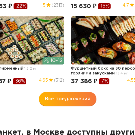
63 ₽
15 630 ₽
5
(2313)
4.7
-22%
-15%
10-12
"Фирменный"
5.2 кг
Фуршетный бокс на 30 персо
горячими закусками
13.4 кг
57 ₽
37 386 ₽
4.65
(312)
4.5
-36%
-7%
Все предложения
анкет, в Москве доступны дру