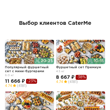
Выбор клиентов CaterMe
20-25
10-15
Популярный фуршетный
Фуршетный сет Премиум
Ф
сет c мини-бургерами
4.5 кг
з
6.0 кг
8 667 ₽
6
-38%
11 666 ₽
-23%
4.74
(4181)
4
4.74
(4181)