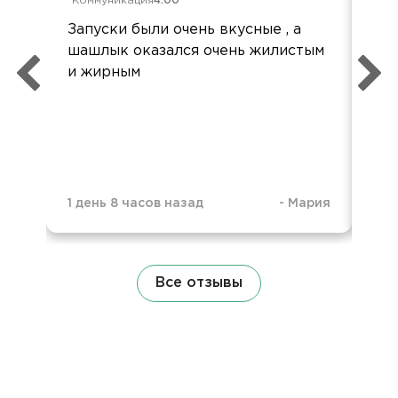
Коммуникация
4.00
Ком
Запуски были очень вкусные , а
Спа
шашлык оказался очень жилистым
хот
и жирным
кач
1 день 8 часов назад
-
Мария
1 д
Все отзывы