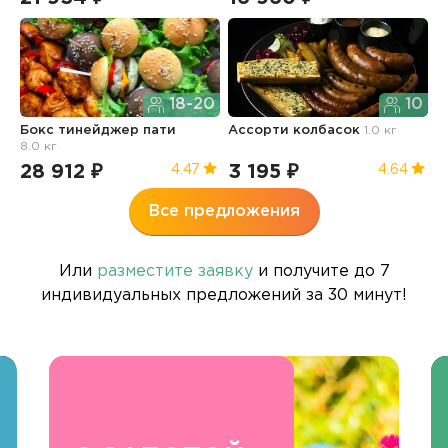
18-20
10
Бокс тинейджер пати
Ассорти колбасок
1.0 кг
Б
8.0 кг
п
28 912 ₽
3 195 ₽
3
4.47
4.64
Все предложения
Или
разместите заявку
и получите до 7
индивидуальных предложений за 30 минут!