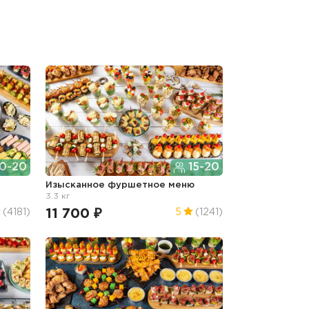
0-20
15-20
г
Изысканное фуршетное меню
3.3 кг
11 700 ₽
(4181)
5
(1241)