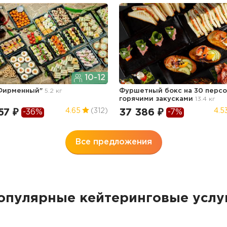
10-12
"Фирменный"
5.2 кг
Фуршетный бокс на 30 персо
горячими закусками
13.4 кг
57 ₽
37 386 ₽
4.65
(312)
4.5
-36%
-7%
Все предложения
опулярные кейтеринговые услу