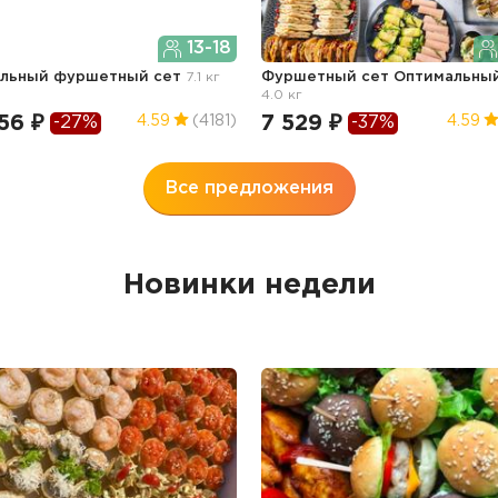
13-18
ильный фуршетный сет
7.1 кг
Фуршетный сет Оптимальны
4.0 кг
56 ₽
7 529 ₽
4.59
(4181)
4.59
-27%
-37%
Все предложения
Новинки недели