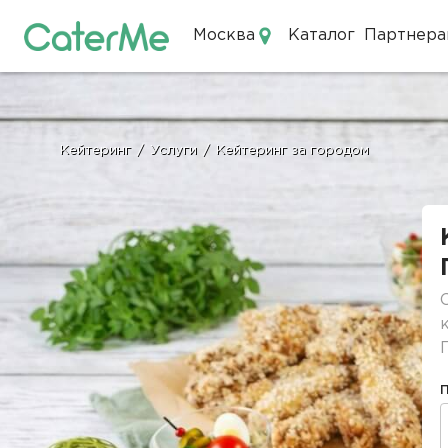
Москва
Каталог
Партнера
Кейтеринг в Москве
Кейтеринг
/
Услуги
/
Кейтеринг за городом
Строка
навигации