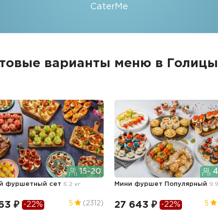
CaterMe
товые варианты меню в Голиц
15-20
4
й фуршетный сет
6.2 кг
Мини фуршет Популярный
9.
63 ₽
27 643 ₽
5
(2312)
5
-22%
-22%