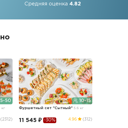
Средняя оценка
4.82
ыно
5-50
10-15
9 кг
Фуршетный сет "Сытный"
5.6 кг
11 545 ₽
(2312)
4.96
(312)
-30%