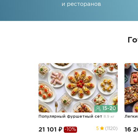
и ресторанов
Го
15-20
Популярный фуршетный сет
8.9 кг
Легки
21 101 ₽
16 2
5
(1120)
-10%