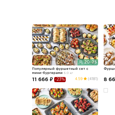
20-25
Популярный фуршетный сет c
Фурш
мини-бургерами
6.0 кг
11 666 ₽
8 66
4.59
(4181)
-23%