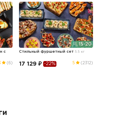
15-20
н с
Стильный фуршетный сет
5.5 кг
17 129 ₽
3
(6)
5
(2312)
-22%
ги