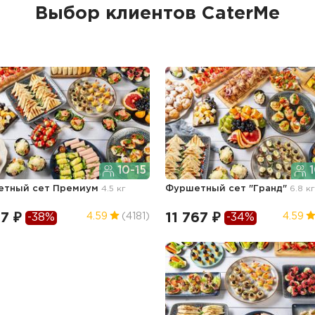
Выбор клиентов CaterMe
10-15
1
етный сет Премиум
4.5 кг
Фуршетный сет "Гранд"
6.8 к
7 ₽
11 767 ₽
4.59
(4181)
4.59
-38%
-34%