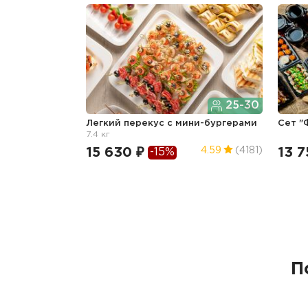
25-30
Легкий перекус c мини-бургерами
Сет 
7.4 кг
15 630 ₽
13 7
4.59
(4181)
-15%
П