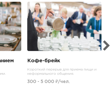
Б
Ме
пр
гр
1
анием
Кофе-брейк
Короткий перерыв для приема пищи и
ми.
неформального общения.
300 - 5 000 ₽/чел.