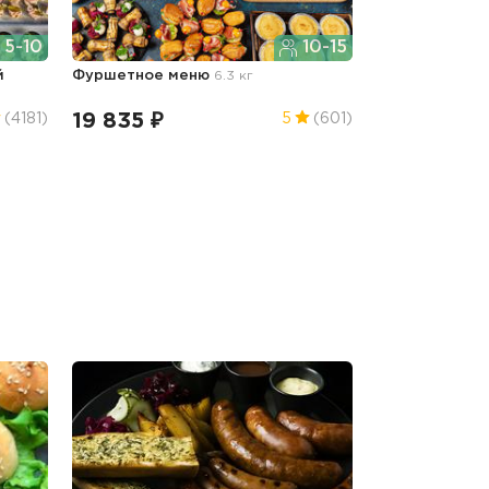
5-10
10-15
й
Фуршетное меню
6.3 кг
19 835 ₽
(4181)
5
(601)