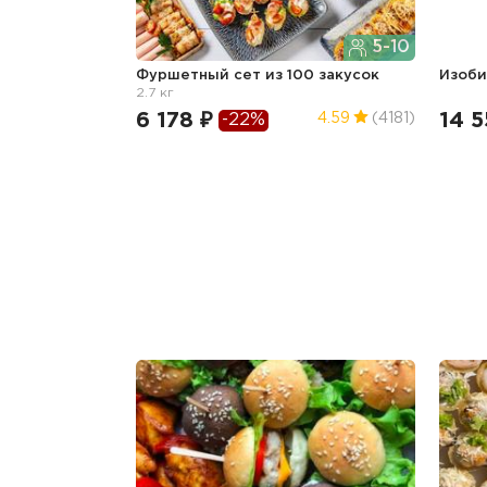
5-10
Фуршетный сет из 100 закусок
Изоб
2.7 кг
6 178 ₽
14 5
4.59
(4181)
-22%