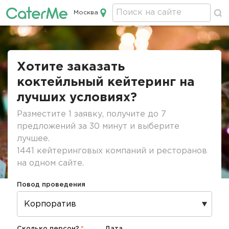
Москва
Кейтеринг в Москве
Строка
навигации
Хотите заказать
коктейльный кейтеринг на
лучших условиях?
Разместите 1 заявку, получите до 7
предложений за 30 минут и выберите
лучшее.
1441 кейтеринговых компаний и ресторанов
на одном сайте.
Повод проведения
Сколько персон?
Дата