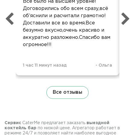
Все было на высшем уровне!
Всё
Договорились обо всем сразу,всё
Прд
об’яснили и расчитали грамотно!
луч
Доставили все во время.Все
Сам
безумно вкусно,очень красиво и
дов
аккуратно разложено.Спасибо вам
С 
огромное!!!
ко
1 час 11 минут назад
-
Ольга
1 ч
Все отзывы
Сервис
CaterMe предлагает заказать
выездной
коктейль бар
по низкой цене. Агрегатор работает в
режиме 24/7 и позволяет найти наиболее выгодное