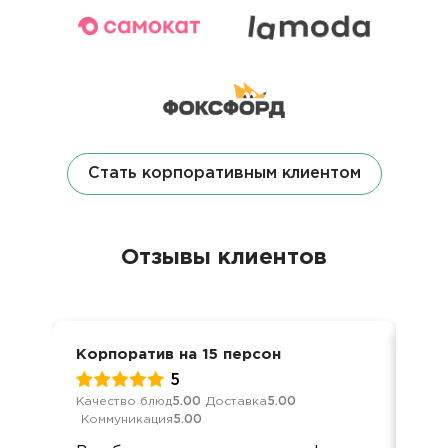
Стать корпоративным клиентом
Отзывы клиентов
Корпоратив на 15 персон
Ден
5
Качество блюд
5.00
Доставка
5.00
Кач
Коммуникация
5.00
Ком