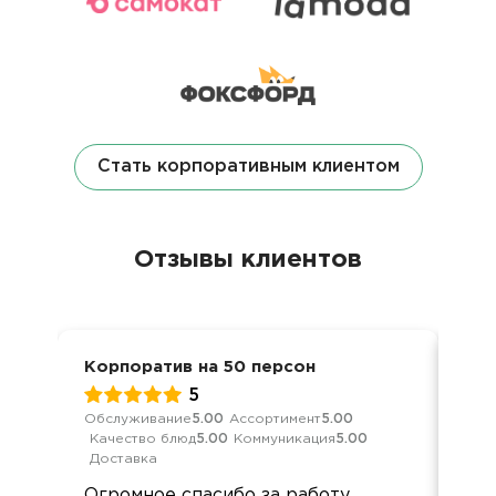
Стать корпоративным клиентом
Отзывы клиентов
Корпоратив на 50 персон
Кор
5
Обслуживание
5.00
Ассортимент
5.00
Обс
Качество блюд
5.00
Коммуникация
5.00
Кач
Доставка
Дос
Огромное спасибо за работу.
Вс