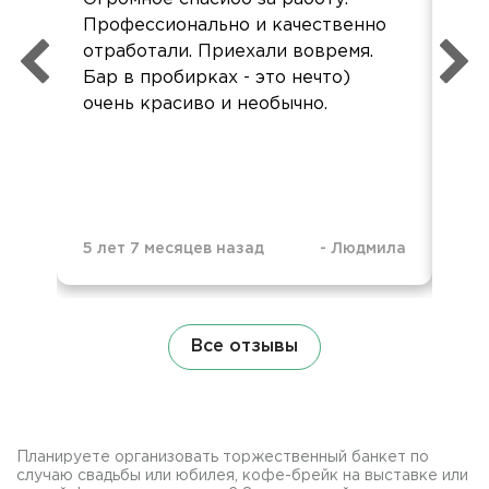
Профессионально и качественно
пре
отработали. Приехали вовремя.
ре
Бар в пробирках - это нечто)
пр
очень красиво и необычно.
др
Вс
дов
5 лет 7 месяцев назад
-
Людмила
5 л
Все отзывы
Планируете организовать торжественный банкет по
случаю свадьбы или юбилея, кофе-брейк на выставке или