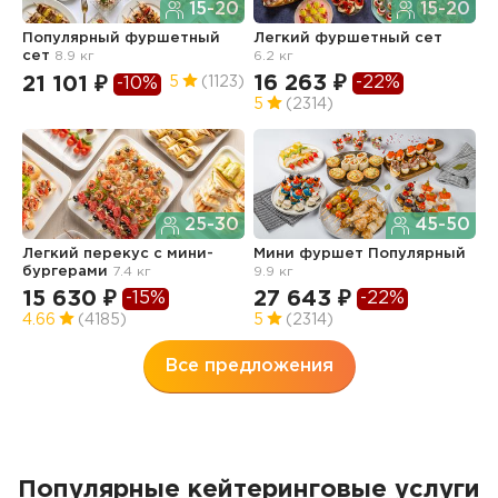
15-20
15-20
Популярный фуршетный
Легкий фуршетный сет
Ф
сет
8.9 кг
6.2 кг
5.
16 263 ₽
1
-22%
21 101 ₽
5
(1123)
-10%
5
(2314)
4
25-30
45-50
Легкий перекус c мини-
Мини фуршет Популярный
Ф
бургерами
7.4 кг
9.9 кг
п
з
15 630 ₽
27 643 ₽
-15%
-22%
3
4.66
(4185)
5
(2314)
Все предложения
Популярные кейтеринговые услуги