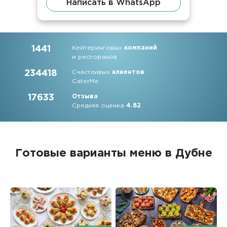
Написать в WhatsApp
1441
Кейтеринговых
компаний
и ресторанов
234418
Счастливых
клиентов
CaterMe
17633
Отзыва
Средняя оценка
4.82
Готовые варианты меню в Дубне