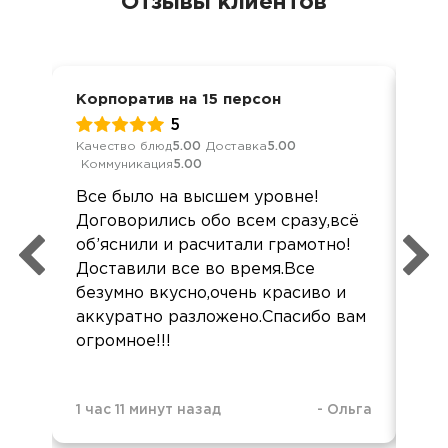
Отзывы клиентов
Корпоратив на 15 персон
Ден
5
Качество блюд
5.00
Доставка
5.00
Кач
Коммуникация
5.00
Ком
Все было на высшем уровне!
Всё
Договорились обо всем сразу,всё
Прд
об’яснили и расчитали грамотно!
луч
Доставили все во время.Все
Сам
безумно вкусно,очень красиво и
дов
аккуратно разложено.Спасибо вам
С 
огромное!!!
ко
1 час 11 минут назад
-
Ольга
1 ч