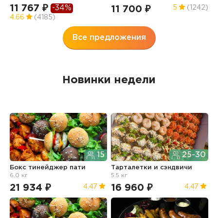
7
11 767 ₽
-34%
11 700 ₽
5
(1242)
4
4.66
(4185)
Все предложения
Новинки недели
15
25-30
Бокс тинейджер пати
Тарталетки и сэндвичи
Б
6.0 кг
5.5 кг
21 934 ₽
16 960 ₽
1
4.47
4.47