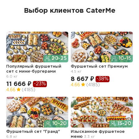
Выбор клиентов CaterMe
20-25
10-15
Популярный фуршетный
Фуршетный сет Премиум
Ф
сет c мини-бургерами
4.5 кг
з
6.0 кг
8 667 ₽
6
-38%
11 666 ₽
-23%
4.66
(4185)
4
4.66
(4185)
10-20
15-20
Ф
Фуршетный сет "Гранд"
Изысканное фуршетное
О
6.8 кг
меню
3.3 кг