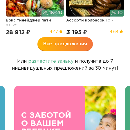
18-20
10
Бокс тинейджер пати
Ассорти колбасок
1.0 кг
Б
8.0 кг
п
28 912 ₽
3 195 ₽
3
4.47
4.64
Все предложения
Или
разместите заявку
и получите до 7
индивидуальных предложений за 30 минут!
С ЗАБОТОЙ
О ВАШЕМ