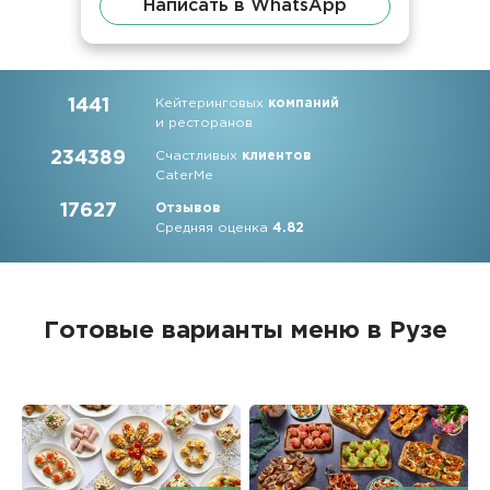
Написать в WhatsApp
1441
Кейтеринговых
компаний
и ресторанов
234389
Счастливых
клиентов
CaterMe
17627
Отзывов
Средняя оценка
4.82
Готовые варианты меню в Рузе