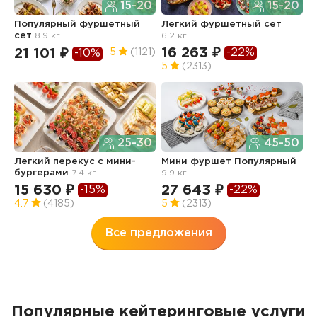
15-20
15-20
Популярный фуршетный
Легкий фуршетный сет
Ф
сет
8.9 кг
6.2 кг
5.
16 263 ₽
1
-22%
21 101 ₽
5
(1121)
-10%
5
(2313)
4
25-30
45-50
Легкий перекус c мини-
Мини фуршет Популярный
Ф
бургерами
7.4 кг
9.9 кг
п
з
15 630 ₽
27 643 ₽
-15%
-22%
3
4.7
(4185)
5
(2313)
Все предложения
Популярные кейтеринговые услуги