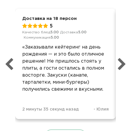
Доставка на 18 персон
Дос
5
Качество блюд
5.00
Доставка
5.00
Кач
Коммуникация
5.00
Ком
«Заказывали кейтеринг на день
Бол
рождения — и это было отличное
вр
решение! Не пришлось стоять у
пом
плиты, а гости остались в полном
восторге. Закуски (канапе,
тарталетки, мини-бургеры)
получились свежими и вкусными.
11 
2 минуты 35 секунд назад
-
Юлия