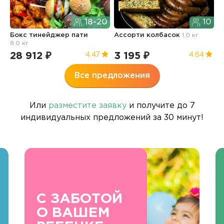
18-20
10
Бокс тинейджер пати
Ассорти колбасок
1.0 кг
Б
8.0 кг
п
28 912 ₽
3 195 ₽
3
4.47
4.64
Все предложения
Или
разместите заявку
и получите до 7
индивидуальных предложений за 30 минут!
С ЗАБОТОЙ
О ВАШЕМ