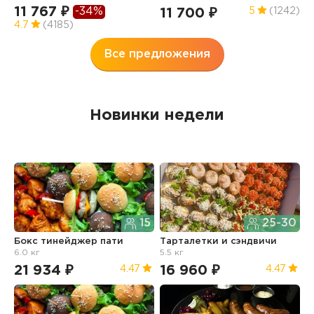
7
11 767 ₽
-34%
11 700 ₽
5
(1242)
4
4.7
(4185)
Все предложения
Новинки недели
15
25-30
Бокс тинейджер пати
Тарталетки и сэндвичи
Б
6.0 кг
5.5 кг
21 934 ₽
16 960 ₽
1
4.47
4.47