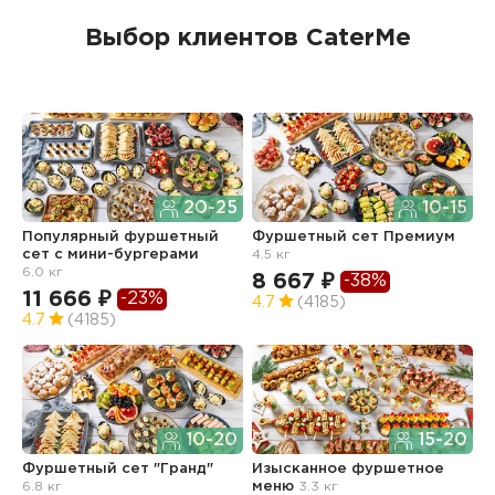
Выбор клиентов CaterMe
20-25
10-15
Популярный фуршетный
Фуршетный сет Премиум
Ф
сет c мини-бургерами
4.5 кг
з
6.0 кг
8 667 ₽
6
-38%
11 666 ₽
-23%
4.7
(4185)
4
4.7
(4185)
10-20
15-20
Ф
Фуршетный сет "Гранд"
Изысканное фуршетное
О
6.8 кг
меню
3.3 кг