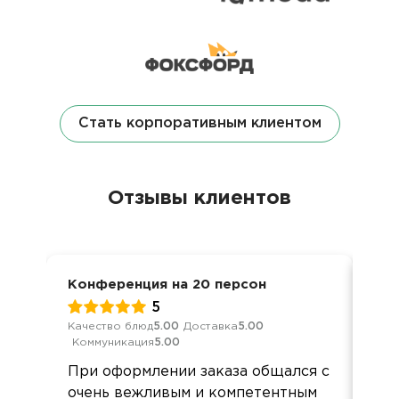
Стать корпоративным клиентом
Отзывы клиентов
Конференция на 20 персон
Кон
5
Качество блюд
5.00
Доставка
5.00
Кач
Коммуникация
5.00
Ком
При оформлении заказа общался с
Оче
очень вежливым и компетентным
под