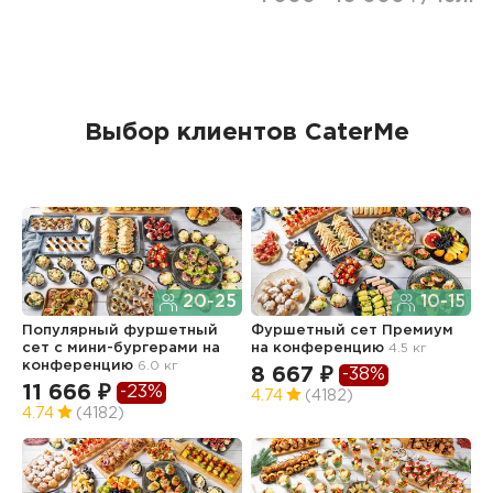
Выбор клиентов CaterMe
20-25
10-15
Популярный фуршетный
Фуршетный сет Премиум
Ф
сет c мини-бургерами
на
на конференцию
4.5 кг
з
конференцию
6.0 кг
2.
8 667 ₽
-38%
11 666 ₽
6
-23%
4.74
(4182)
4.74
(4182)
4