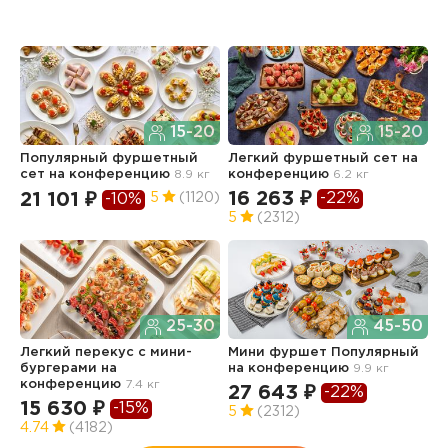
15-20
15-20
Популярный фуршетный
Легкий фуршетный сет
на
Ф
сет
на конференцию
8.9 кг
конференцию
6.2 кг
н
16 263 ₽
1
-22%
21 101 ₽
5
(1120)
-10%
5
(2312)
4
25-30
45-50
Легкий перекус c мини-
Мини фуршет Популярный
Ф
бургерами
на
на конференцию
9.9 кг
п
конференцию
7.4 кг
з
27 643 ₽
-22%
13
15 630 ₽
-15%
5
(2312)
3
4.74
(4182)