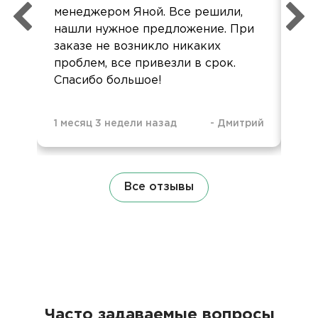
менеджером Яной. Все решили,
Кра
нашли нужное предложение. При
Бол
заказе не возникло никаких
По
проблем, все привезли в срок.
У н
Спасибо большое!
1 месяц 3 недели назад
-
Дмитрий
2 м
Все отзывы
Часто задаваемые вопросы