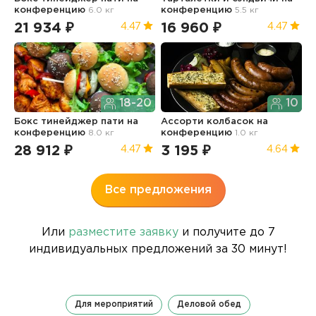
конференцию
6.0 кг
конференцию
5.5 кг
к
21 934 ₽
16 960 ₽
1
4.47
4.47
18-20
10
Бокс тинейджер пати
на
Ассорти колбасок
на
Б
конференцию
8.0 кг
конференцию
1.0 кг
п
1.
28 912 ₽
3 195 ₽
4.47
4.64
3
Все предложения
Или
разместите заявку
и получите до 7
индивидуальных предложений за 30 минут!
Для мероприятий
Деловой обед