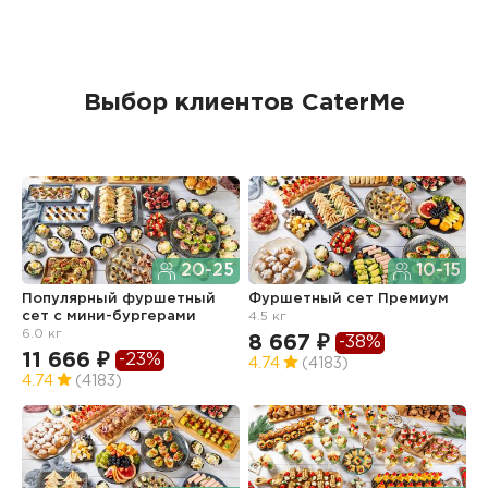
Выбор клиентов CaterMe
20-25
10-15
Популярный фуршетный
Фуршетный сет Премиум
Ф
сет c мини-бургерами
4.5 кг
з
6.0 кг
8 667 ₽
6
-38%
11 666 ₽
-23%
4.74
(4183)
4
4.74
(4183)