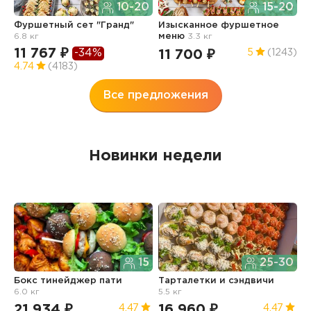
10-20
15-20
Ф
Фуршетный сет "Гранд"
Изысканное фуршетное
О
6.8 кг
меню
3.3 кг
7
11 767 ₽
-34%
11 700 ₽
5
(1243)
4
4.74
(4183)
Все предложения
Новинки недели
15
25-30
Бокс тинейджер пати
Тарталетки и сэндвичи
Б
6.0 кг
5.5 кг
21 934 ₽
16 960 ₽
1
4.47
4.47