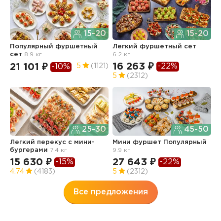
15-20
15-20
Популярный фуршетный
Легкий фуршетный сет
Ф
сет
8.9 кг
6.2 кг
5.
16 263 ₽
1
-22%
21 101 ₽
5
(1121)
-10%
5
(2312)
4
25-30
45-50
Легкий перекус c мини-
Мини фуршет Популярный
Ф
бургерами
7.4 кг
9.9 кг
п
з
15 630 ₽
27 643 ₽
-15%
-22%
3
4.74
(4183)
5
(2312)
Все предложения