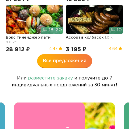
18-20
10
Бокс тинейджер пати
Ассорти колбасок
1.0 кг
Б
8.0 кг
п
28 912 ₽
3 195 ₽
3
4.47
4.64
Все предложения
Или
разместите заявку
и получите до 7
индивидуальных предложений за 30 минут!