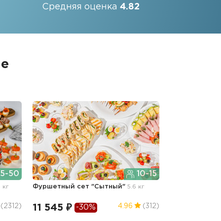
Средняя оценка
4.82
ле
5-50
10-15
9 кг
Фуршетный сет "Сытный"
5.6 кг
11 545 ₽
(2312)
4.96
(312)
-30%