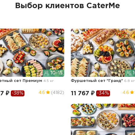
Выбор клиентов CaterMe
10-15
1
етный сет Премиум
4.5 кг
Фуршетный сет "Гранд"
6.8 к
7 ₽
11 767 ₽
4.6
(4182)
4.6
-38%
-34%