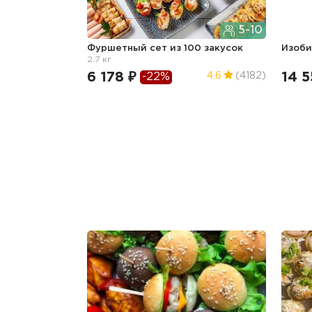
5-10
Фуршетный сет из 100 закусок
Изоб
2.7 кг
6 178 ₽
14 5
4.6
(4182)
-22%