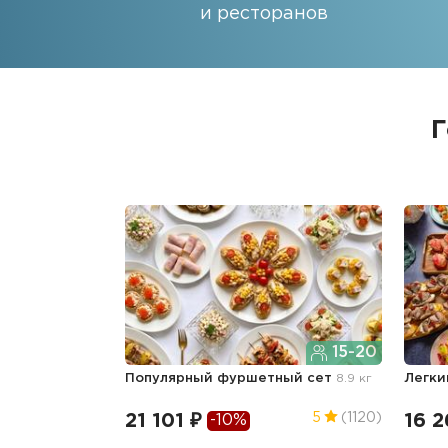
и ресторанов
Г
15-20
Популярный фуршетный сет
8.9 кг
Легки
21 101 ₽
16 2
5
(1120)
-10%