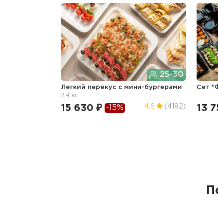
25-30
Легкий перекус c мини-бургерами
Сет 
7.4 кг
15 630 ₽
13 7
4.6
(4182)
-15%
П