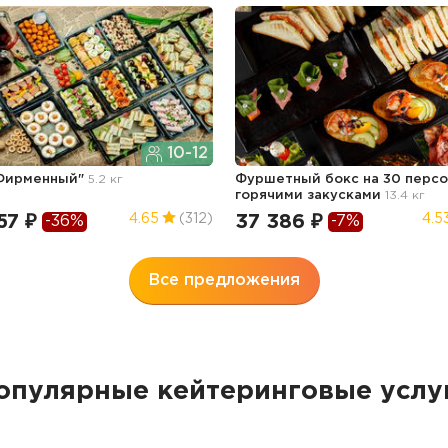
10-12
"Фирменный"
5.2 кг
Фуршетный бокс на 30 персо
горячими закусками
13.4 кг
57 ₽
37 386 ₽
4.65
(312)
4.5
-36%
-7%
Все предложения
опулярные кейтеринговые услу