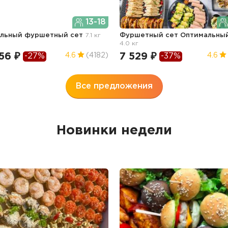
13-18
ильный фуршетный сет
7.1 кг
Фуршетный сет Оптимальны
4.0 кг
56 ₽
7 529 ₽
4.6
(4182)
4.6
-27%
-37%
Все предложения
Новинки недели