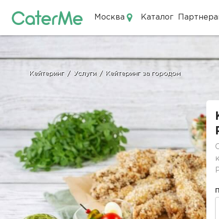
Москва
Каталог
Партнера
Кейтеринг в Москве
Кейтеринг
/
Услуги
/
Кейтеринг за городом
Строка
навигации