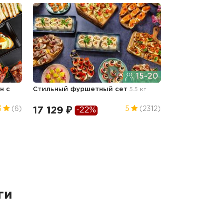
15-20
н с
Стильный фуршетный сет
5.5 кг
17 129 ₽
3
(6)
5
(2312)
-22%
ги