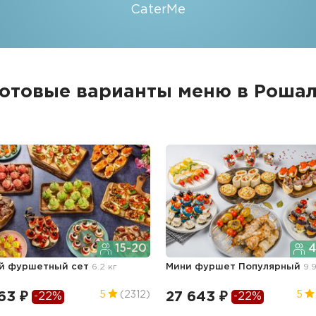
CaterMe
отовые варианты меню в Роша
15-20
4
й фуршетный сет
6.2 кг
Мини фуршет Популярный
9.
63 ₽
27 643 ₽
5
(2312)
5
-22%
-22%