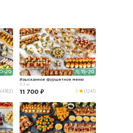
0-20
15-20
г
Изысканное фуршетное меню
3.3 кг
11 700 ₽
(4182)
5
(1241)