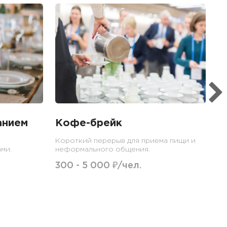
Б
Ме
пр
гр
1
анием
Кофе-брейк
Короткий перерыв для приема пищи и
ми.
неформального общения.
300 - 5 000 ₽/чел.