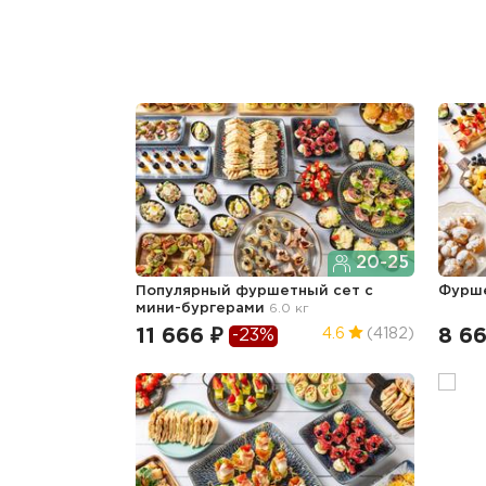
20-25
Популярный фуршетный сет c
Фурш
мини-бургерами
6.0 кг
11 666 ₽
8 66
4.6
(4182)
-23%