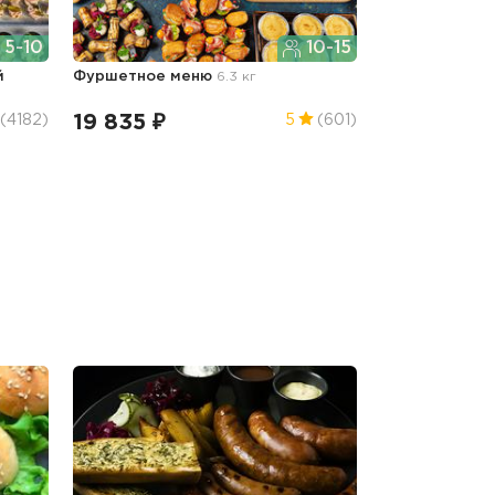
5-10
10-15
й
Фуршетное меню
6.3 кг
19 835 ₽
(4182)
5
(601)