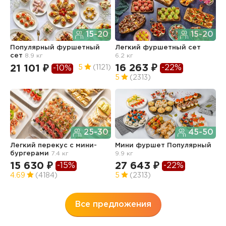
15-20
15-20
Популярный фуршетный
Легкий фуршетный сет
Ф
сет
8.9 кг
6.2 кг
5.
16 263 ₽
1
-22%
21 101 ₽
5
(1121)
-10%
5
(2313)
4
25-30
45-50
Легкий перекус c мини-
Мини фуршет Популярный
Ф
бургерами
7.4 кг
9.9 кг
п
з
15 630 ₽
27 643 ₽
-15%
-22%
3
4.69
(4184)
5
(2313)
Все предложения