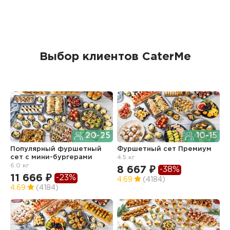
Выбор клиентов CaterMe
20-25
10-15
Популярный фуршетный
Фуршетный сет Премиум
Ф
сет c мини-бургерами
4.5 кг
з
6.0 кг
8 667 ₽
6
-38%
11 666 ₽
-23%
4.69
(4184)
4
4.69
(4184)