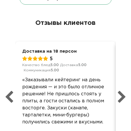
Отзывы клиентов
Доставка на 18 персон
Дос
5
Качество блюд
5.00
Доставка
5.00
Кач
Коммуникация
5.00
Ком
«Заказывали кейтеринг на день
Бол
рождения — и это было отличное
вр
решение! Не пришлось стоять у
пом
плиты, а гости остались в полном
восторге. Закуски (канапе,
тарталетки, мини-бургеры)
получились свежими и вкусными.