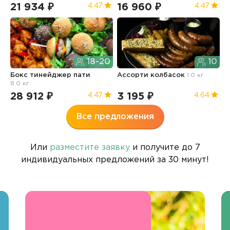
21 934 ₽
16 960 ₽
1
4.47
4.47
18-20
10
Бокс тинейджер пати
Ассорти колбасок
1.0 кг
Б
8.0 кг
п
28 912 ₽
3 195 ₽
3
4.47
4.64
Все предложения
Или
разместите заявку
и получите до 7
индивидуальных предложений за 30 минут!