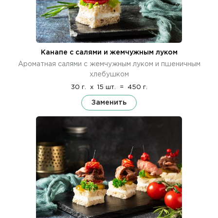
Канапе с салями и жемчужным луком
Ароматная салями с жемчужным луком и пшеничным
хлебушком
30 г.
x
15 шт.
=
450 г.
Заменить