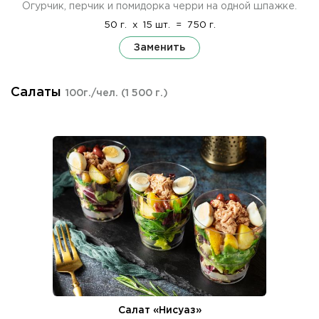
Огурчик, перчик и помидорка черри на одной шпажке.
50 г.
x
15 шт.
=
750 г.
Заменить
Салаты
100г./чел.
(1 500 г.)
Салат «Нисуаз»