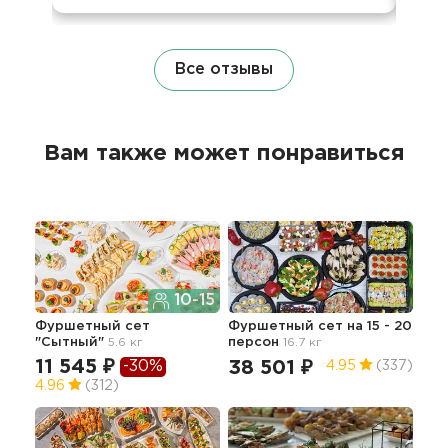
Все отзывы
Вам также может понравиться
10-15
Фуршетный сет
Фуршетный сет на 15 - 20
Сет
"Сытный"
5.6 кг
персон
16.7 кг
11 545 ₽
-30%
38 501 ₽
50
4.95
(337)
4.96
(312)