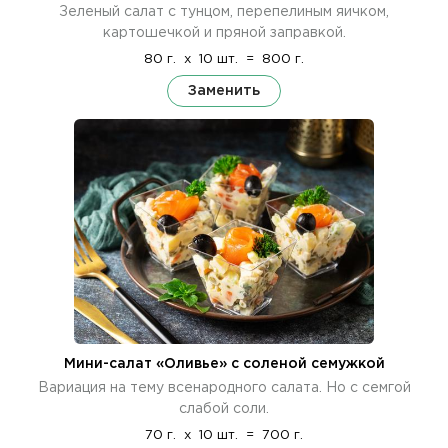
Зеленый салат с тунцом, перепелиным яичком,
картошечкой и пряной заправкой.
80 г.
x
10 шт.
=
800 г.
Заменить
Мини-салат «Оливье» с соленой семужкой
Вариация на тему всенародного салата. Но с семгой
слабой соли.
70 г.
x
10 шт.
=
700 г.