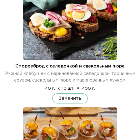
Сморреброд с селедочкой и свекольным пюре
Ржаной хлебушек с маринованной селедочкой, горчичным
соусом, свекольным пюре и маринованным лучком.
40 г.
x
10 шт.
=
400 г.
Заменить