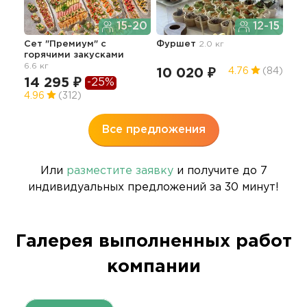
15-20
12-15
Лег
бур
Сет "Премиум" с
Фуршет
2.0 кг
горячими закусками
11
6.6 кг
10 020 ₽
4.76
(84)
4.5
14 295 ₽
-25%
4.96
(312)
Все предложения
Или
разместите заявку
и получите до 7
индивидуальных предложений за 30 минут!
Галерея выполненных работ
компании