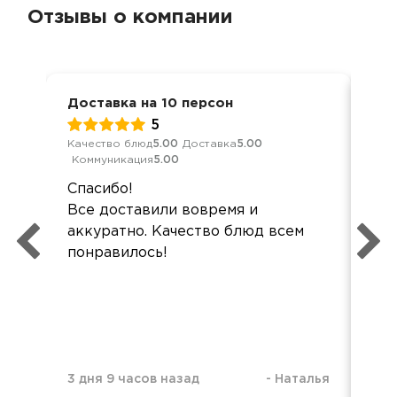
Отзывы о компании
Доставка на 10 персон
Ден
5
Качество блюд
5.00
Доставка
5.00
Кач
Коммуникация
5.00
Ком
Спасибо!
Бл
Все доставили вовремя и
сер
аккуратно. Качество блюд всем
чет
понравилось!
во
удо
Спа
пох
3 дня 9 часов назад
-
Наталья
1 н