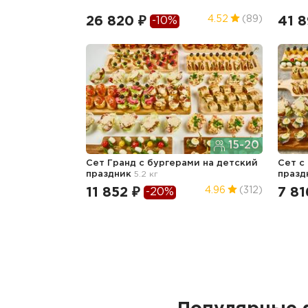
26 820 ₽
41 8
4.52
(89)
-10%
15-20
Сет Гранд с бургерами
на детский
Сет с
праздник
5.2 кг
празд
11 852 ₽
7 81
4.96
(312)
-20%