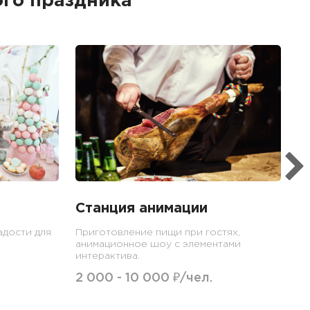
го праздника
Станция анимации
адости для
Приготовление пищи при гостях,
анимационное шоу с элементами
интерактива.
2 000 - 10 000 ₽/чел.