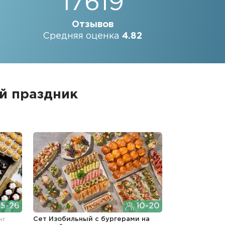
17619
Отзывов
Средняя оценка
4.82
ий праздник
5-26
10-20
кг
Сет Изобильный с бургерами
на