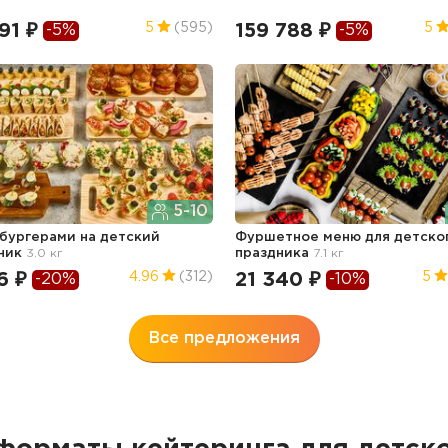
91 ₽
159 788 ₽
5
(595)
5
-5%
-5%
5-10
 бургерами
на детский
Фуршетное меню для детско
ник
3.0 кг
праздника
7.1 кг
6 ₽
21 340 ₽
4.96
(312)
5
-20%
-10%
Все предложения