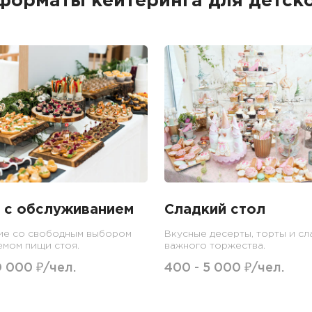
форматы кейтеринга для детско
 с обслуживанием
Сладкий стол
ие со свободным выбором
Вкусные десерты, торты и сл
емом пищи стоя.
важного торжества.
0 000 ₽/чел.
400 - 5 000 ₽/чел.