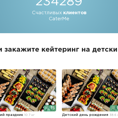
234289
Счастливых
клиентов
CaterMe
 закажите кейтеринг на детск
15
1
ий праздник
10.7 кг
Детский день рождения
38.6 