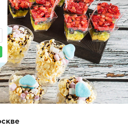
и
оскве