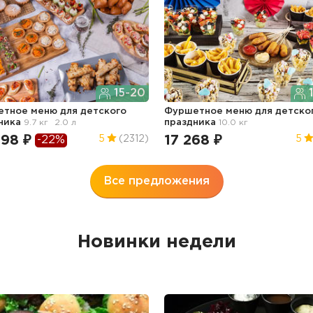
15-20
1
тное меню для детского
Фуршетное меню для детско
ника
9.7 кг
2.0 л
праздника
10.0 кг
398 ₽
17 268 ₽
5
(2312)
5
-22%
Все предложения
Новинки недели