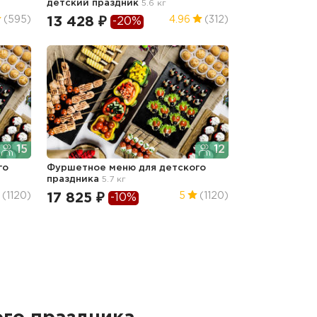
детский праздник
5.6 кг
13 428 ₽
(595)
4.96
(312)
-20%
15
12
го
Фуршетное меню для детского
праздника
5.7 кг
17 825 ₽
(1120)
5
(1120)
-10%