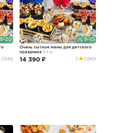
5-20
5-10
го
Очень сытное меню для детского
праздника
8.4 кг
14 390 ₽
(1241)
5
(1241)