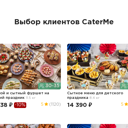
Выбор клиентов CaterMe
30-35
ой и сытный фуршет
на
Сытное меню для детского
ий праздник
11.5 кг
праздника
8.4 кг
838 ₽
14 390 ₽
5
(1120)
5
-10%