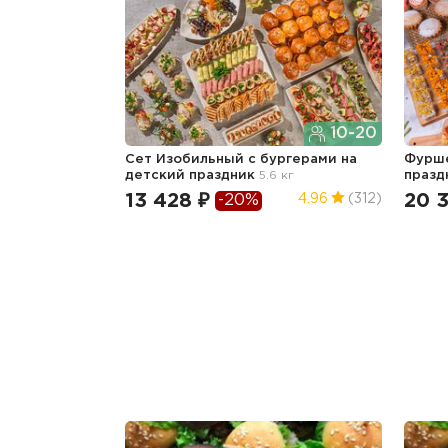
10-20
Сет Изобильный с бургерами
на
Фурше
детский праздник
5.6 кг
празд
13 428 ₽
20 
4.96
(312)
-20%