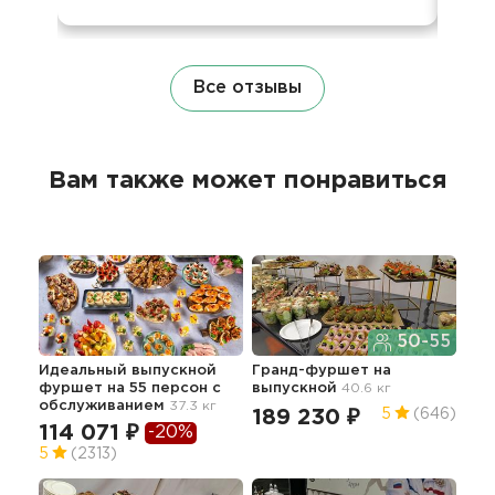
Все отзывы
Вам также может понравиться
50-55
Идеальный выпускной
Гранд-фуршет на
Фур
фуршет на 55 персон с
выпускной
40.6 кг
гор
обслуживанием
37.3 кг
35.7
189 230 ₽
5
(646)
114 071 ₽
-20%
17
5
(2313)