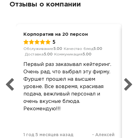
Отзывы о компании
Корпоратив на 20 персон
Нов
5
Обслуживание
5.00
Качество блюд
5.00
Обс
Доставка
5.00
Коммуникация
5.00
Дос
Первый раз заказывал кейтеринг.
Сп
Очень рад, что выбрал эту фирму.
при
Фуршет прошел на высшем
ко
уровне. Все вовремя, красивая
бы
подача, вежливый персонал и
Сам
очень вкусные блюда.
все
Рекомендую!!!
жал
1 год 5 месяцев назад
-
Алексей
3 г