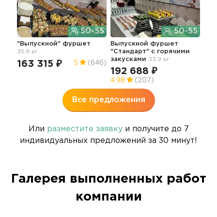
50-55
50-55
Фур
"Выпускной" фуршет
Выпускной фуршет
с о
35.9 кг
"Стандарт" с горячими
вып
закусками
33.9 кг
163 315 ₽
18
5
(646)
192 688 ₽
4.98
(207)
Все предложения
Или
разместите заявку
и получите до 7
индивидуальных предложений за 30 минут!
Галерея выполненных работ
компании