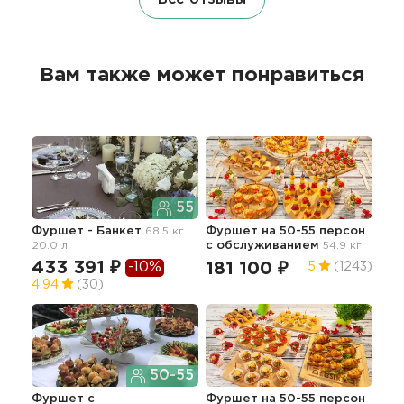
Вам также может понравиться
55
Фуршет - Банкет
68.5 кг
Фуршет на 50-55 персон
Фур
20.0 л
с обслуживанием
54.9 кг
об
68.4
433 391 ₽
-10%
181 100 ₽
5
(1243)
17
4.94
(30)
50-55
Фуршет с
Фуршет на 50-55 персон