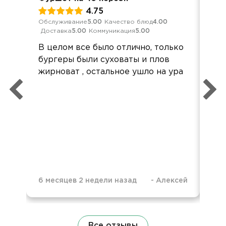
4.75
Обслуживание
5.00
Качество блюд
4.00
Кач
Доставка
5.00
Коммуникация
5.00
Ком
В целом все было отлично, только
Все
бургеры были суховаты и плов
все
жирноват , остальное ушло на ура
по
объ
Ож
6 месяцев 2 недели назад
-
Алексей
2 г
Все отзывы