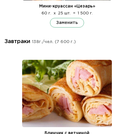
Мини-круассан «Цезарь»
60 г.
x
25 шт.
=
1 500 г.
Заменить
Завтраки
138г./чел.
(7 600 г.)
Блинчик с ветчиной