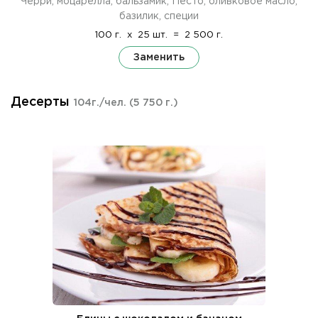
Черри, моцарелла, бальзамик, Песто, оливковое масло,
базилик, специи
100 г.
x
25 шт.
=
2 500 г.
Заменить
Десерты
104г./чел.
(5 750 г.)