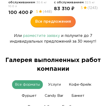
обслуживанием
30.6 кг
с обслуживанием
32.5 кг
10.0 л
83 310 ₽
5
(1243)
100 400 ₽
5
(448)
Все предложения
Или
разместите заявку
и получите до 7
индивидуальных предложений за 30 минут!
Галерея выполненных работ
компании
Все форматы
Услуги
Кофе-брейк
Фуршет
Candy Bar
Банкет