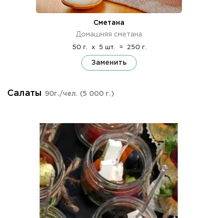
Сметана
Домашняя сметана
50 г.
x
5 шт.
=
250 г.
Заменить
Салаты
90г./чел.
(5 000 г.)