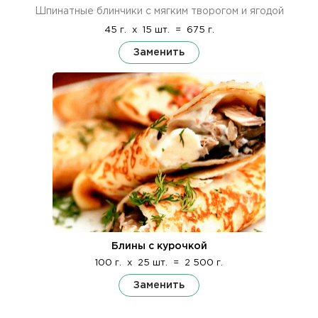
Шпинатные блинчики с мягким творогом и ягодой
45 г.
x
15 шт.
=
675 г.
Заменить
Блины с курочкой
100 г.
x
25 шт.
=
2 500 г.
Заменить