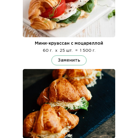
Мини-круассан с моцареллой
60 г.
x
25 шт.
=
1 500 г.
Заменить