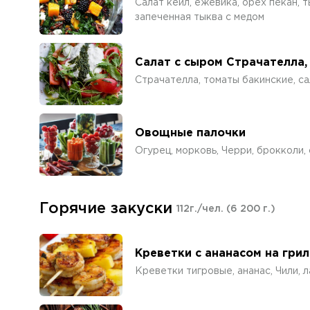
Салат кейл, ежевика, орех пекан, 
запеченная тыква с медом
Салат с сыром Страчателла,
Страчателла, томаты бакинские, са
Овощные палочки
Огурец, морковь, Черри, брокколи,
Горячие закуски
112г./чел.
(6 200 г.)
Креветки с ананасом на грил
Креветки тигровые, ананас, Чили, 