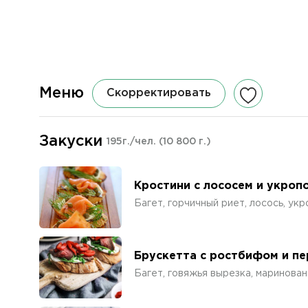
Меню
Скорректировать
Закуски
195г./чел.
(10 800 г.)
Кростини с лососем и укроп
Багет, горчичный риет, лосось, укр
Брускетта с ростбифом и п
Багет, говяжья вырезка, маринован