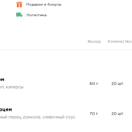
Подарки и бонусы
Логистика
Выход
Количество
ом
60 г.
20 шт.
оп, каперсы
ерцем
70 г.
20 шт.
ный перец, руккола, сливочный соус