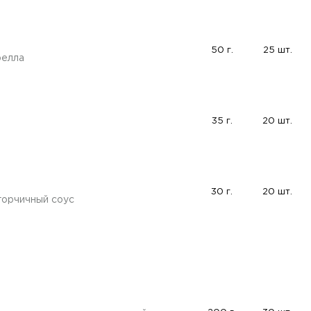
50 г.
25 шт.
релла
35 г.
20 шт.
30 г.
20 шт.
 горчичный соус