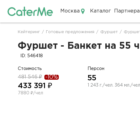
Москва
Каталог
Партнера
Кейтеринг в Москве
Кейтеринг
/
Готовые предложения
/
Фуршет
/
Фуршет
Строка
навигации
Фуршет - Банкет на 55 ч
ID: 546418
Стоимость
Персон
481 546 ₽
-10%
55
433 391 ₽
1 243 г./чел. 364 мл./чел
7880 ₽/чел