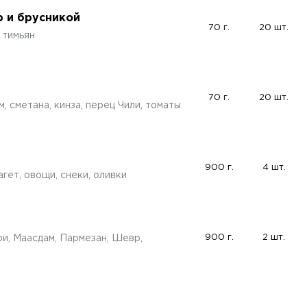
р и брусникой
70 г.
20 шт.
 тимьян
70 г.
20 шт.
м, сметана, кинза, перец Чили, томаты
900 г.
4 шт.
гет, овощи, снеки, оливки
900 г.
2 шт.
ри, Маасдам, Пармезан, Шевр,