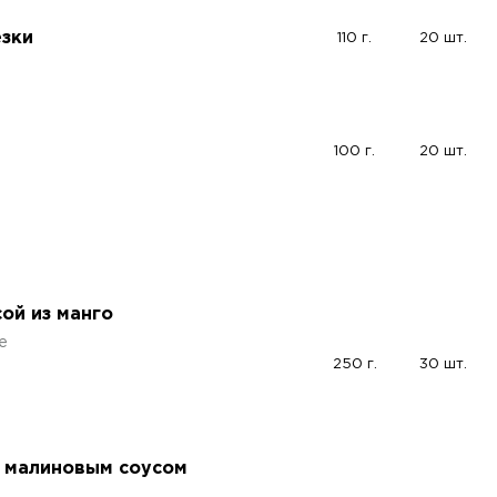
зки
110 г.
20 шт.
100 г.
20 шт.
ой из манго
е
250 г.
30 шт.
с малиновым соусом