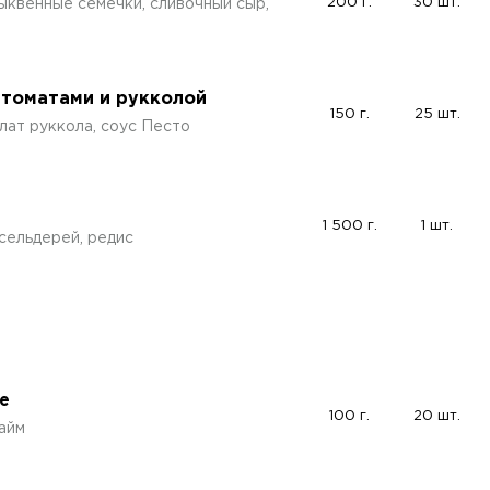
200 г.
30 шт.
тыквенные семечки, сливочный сыр,
 томатами и рукколой
150 г.
25 шт.
лат руккола, соус Песто
1 500 г.
1 шт.
 сельдерей, редис
е
100 г.
20 шт.
лайм