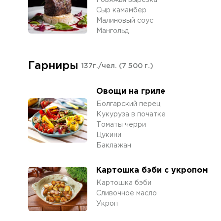
Говяжья вырезка
Сыр камамбер
Малиновый соус
Мангольд
Гарниры
137г./чел.
(7 500 г.)
Овощи на гриле
Болгарский перец
Кукуруза в початке
Томаты черри
Цукини
Баклажан
Картошка бэби с укропом
Картошка бэби
Сливочное масло
Укроп