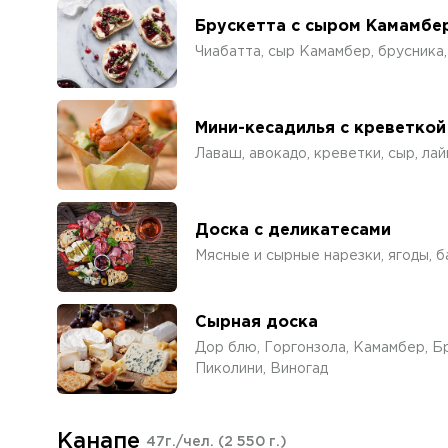
Брускетта с сыром Камамбе
Чиабатта, сыр Камамбер, брусника,
Мини-кесадилья с креветкой
Лаваш, авокадо, креветки, сыр, лай
Доска с деликатесами
Мясные и сырные нарезки, ягоды, ба
Сырная доска
Дор блю, Горгонзола, Камамбер, Б
Пиколини, Виногад
Канапе
47г./чел.
(2 550 г.)