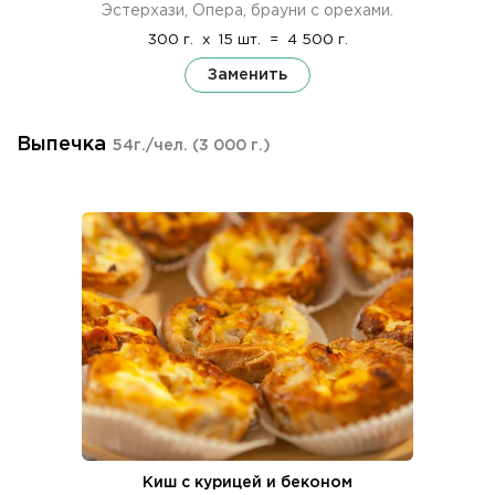
Эстерхази, Опера, брауни с орехами.
300 г.
x
15 шт.
=
4 500 г.
Заменить
Выпечка
54г./чел.
(3 000 г.)
Киш с курицей и беконом