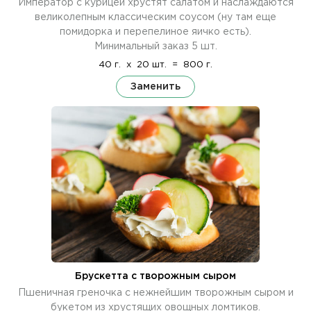
Император с курицей хрустят салатом и наслаждаются
великолепным классическим соусом (ну там еще
помидорка и перепелиное яичко есть).
Минимальный заказ 5 шт.
40 г.
x
20 шт.
=
800 г.
Заменить
Брускетта с творожным сыром
Пшеничная греночка с нежнейшим творожным сыром и
букетом из хрустящих овощных ломтиков.