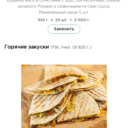
куриное мясо в сочетании с хрустом чесночных гренок,
зеленого Романо и сливочными нотами соуса.
Минимальный заказ 5 шт.
100 г.
x
20 шт.
=
2 000 г.
Заменить
Горячие закуски
179г./чел.
(9 925 г.)