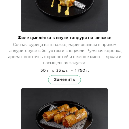
Филе цыплёнка в соусе тандури на шпажке
Сочная курица на шпажке, маринованная в пряном
тандури-соусе с йогуртом и специями. Румяная корочка,
аромат восточных пряностей и нежное мясо — яркая и
насыщенная закуска.
50 г.
x
35 шт.
=
1 750 г.
Заменить