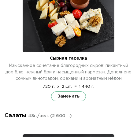
Сырная тарелка
Изысканное сочетание благородных сыров: пикантный
дор блю, нежный бри и насыщенный пармезан. Дополнено
сочным виноградом, орехами и ароматным мёдом
720 г.
x
2 шт.
=
1 440 г.
Заменить
Салаты
48г./чел.
(2 600 г.)