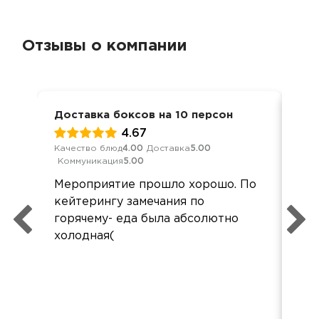
Отзывы о компании
Доставка боксов на 10 персон
Дос
4.67
Качество блюд
4.00
Доставка
5.00
Кач
Коммуникация
5.00
Ком
Мероприятие прошло хорошо. По
Все
кейтерингу замечания по
нич
горячему- еда была абсолютно
рас
холодная(