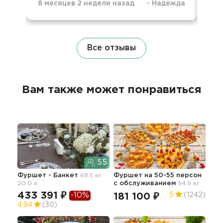
8 месяцев 2 недели назад
-
Надежда
8 м
Все отзывы
Вам также может понравиться
55
Фуршет - Банкет
68.5 кг
Фуршет на 50-55 персон
Фур
20.0 л
с обслуживанием
54.9 кг
об
68.4
433 391 ₽
-10%
181 100 ₽
5
(1242)
17
4.94
(30)