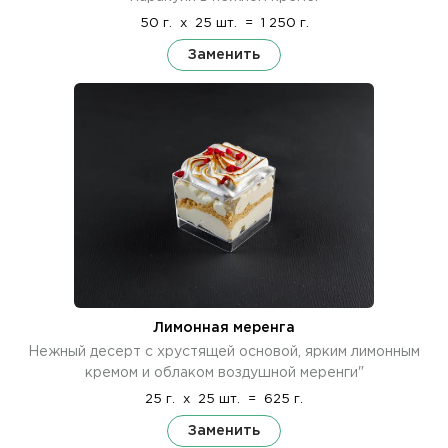
50 г.
x
25 шт.
=
1 250 г.
Заменить
Лимонная меренга
Нежный десерт с хрустящей основой, ярким лимонным
кремом и облаком воздушной меренги"
25 г.
x
25 шт.
=
625 г.
Заменить