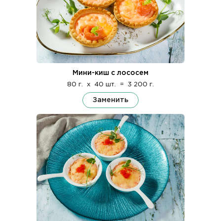
Мини-киш с лососем
80 г.
x
40 шт.
=
3 200 г.
Заменить