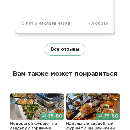
5 л
5 лет 9 месяцев назад
-
Любовь
Все отзывы
Вам также может понравиться
75-80
75-80
Недорогой фуршет на
Идеальный свадебный
Без
свадьбу с горячими
фуршет с шашлычками
сва