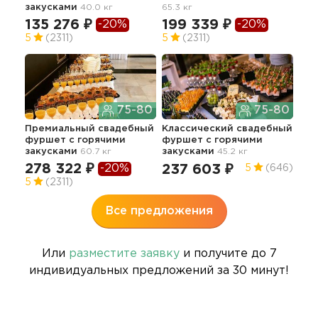
закусками
40.0 кг
65.3 кг
зак
135 276 ₽
199 339 ₽
-20%
-20%
27
5
(2311)
5
(2311)
75-80
75-80
Премиальный свадебный
Классический свадебный
Сва
фуршет с горячими
фуршет с горячими
"Ст
закусками
60.7 кг
закусками
45.2 кг
зак
278 322 ₽
26
-20%
237 603 ₽
5
(646)
5
(2311)
4.9
Все предложения
Или
разместите заявку
и получите до 7
индивидуальных предложений за 30 минут!