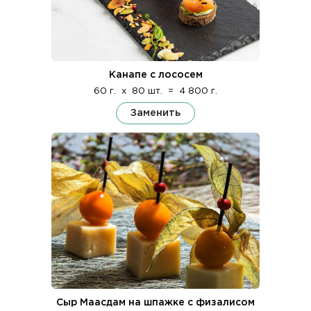
Канапе с лососем
60 г.
x
80 шт.
=
4 800 г.
Заменить
Сыр Маасдам на шпажке с физалисом