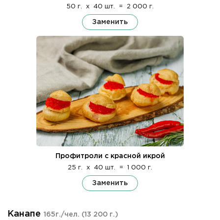
50 г.
x
40 шт.
=
2 000 г.
Заменить
Профитроли с красной икрой
25 г.
x
40 шт.
=
1 000 г.
Заменить
Канапе
165г./чел.
(13 200 г.)