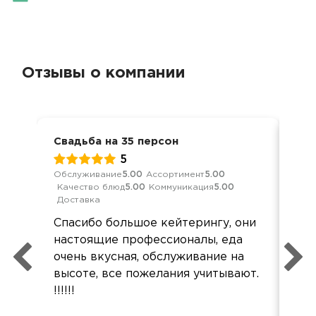
Отзывы о компании
Свадьба на 35 персон
Сва
5
Обслуживание
5.00
Ассортимент
5.00
Обс
Качество блюд
5.00
Коммуникация
5.00
Кач
Доставка
Дос
Спасибо большое кейтерингу, они
Бо
настоящие профессионалы, еда
оч
очень вкусная, обслуживание на
и п
высоте, все пожелания учитывают.
суп
!!!!!!