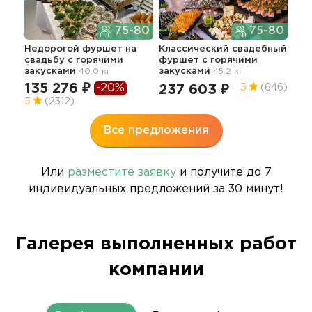
75-80
75-80
Недорогой фуршет на
Классический свадебный
Сва
свадьбу с горячими
фуршет с горячими
"Ст
закусками
40.0 кг
закусками
45.2 кг
зак
135 276 ₽
26
-20%
237 603 ₽
5
(646)
5
(2312)
4.9
Все предложения
Или
разместите заявку
и получите до 7
индивидуальных предложений за 30 минут!
Галерея выполненных работ
компании