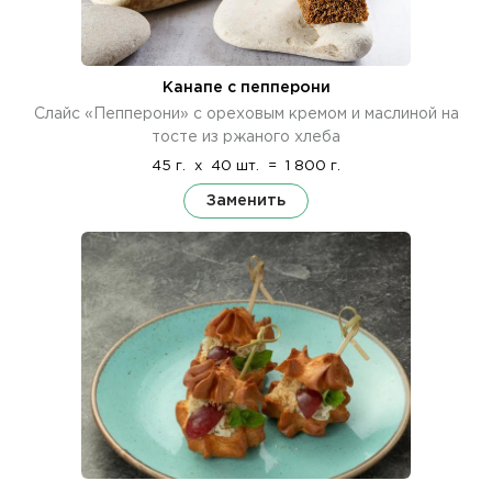
Канапе с пепперони
Слайс «Пепперони» с ореховым кремом и маслиной на
тосте из ржаного хлеба
45 г.
x
40 шт.
=
1 800 г.
Заменить