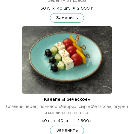
рецепту от Шефа
50 г.
x
40 шт.
=
2 000 г.
Заменить
Канапе «Греческое»
Сладкий перец, помидор «Черри», сыр «Фетакса», огурец
и маслина на шпажке
40 г.
x
40 шт.
=
1 600 г.
Заменить