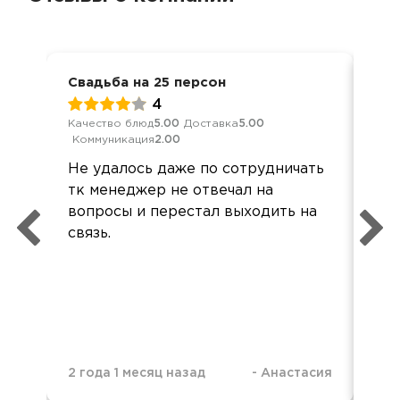
Свадьба на 25 персон
Сва
4
Качество блюд
5.00
Доставка
5.00
Обс
Коммуникация
2.00
Дос
Не удалось даже по сотрудничать
Вс
тк менеджер не отвечал на
Кла
вопросы и перестал выходить на
вни
связь.
ве
Все
рас
2 года 1 месяц назад
-
Анастасия
3 г