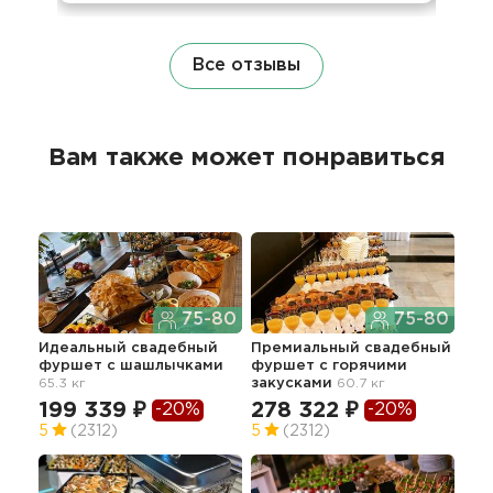
Все отзывы
Вам также может понравиться
75-80
75-80
Идеальный свадебный
Премиальный свадебный
Без
фуршет с шашлычками
фуршет с горячими
сва
65.3 кг
закусками
60.7 кг
зак
199 339 ₽
278 322 ₽
-20%
-20%
27
5
(2312)
5
(2312)