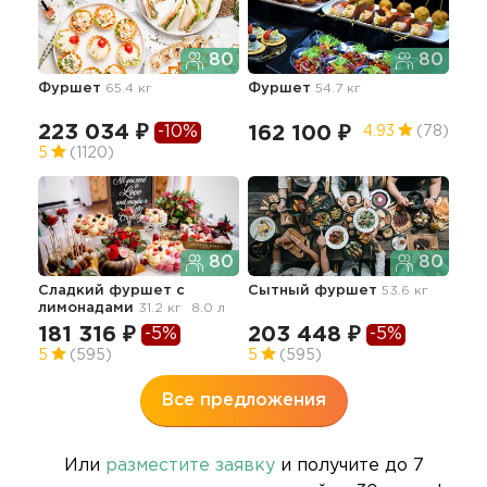
80
80
Фуршет
65.4 кг
Фуршет
54.7 кг
Фур
кор
72.3
223 034 ₽
-10%
162 100 ₽
4.93
(78)
30
5
(1120)
80
80
Сладкий фуршет с
Сытный фуршет
53.6 кг
лимонадами
31.2 кг
8.0 л
181 316 ₽
203 448 ₽
-5%
-5%
5
(595)
5
(595)
Все предложения
Или
разместите заявку
и получите до 7