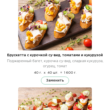
Брускетта с курочкой су-вид, томатами и кукурузой
Поджаренный багет, курочка су-вид, сладкая кукуруза,
огурец, томат
40 г.
x
40 шт.
=
1 600 г.
Заменить