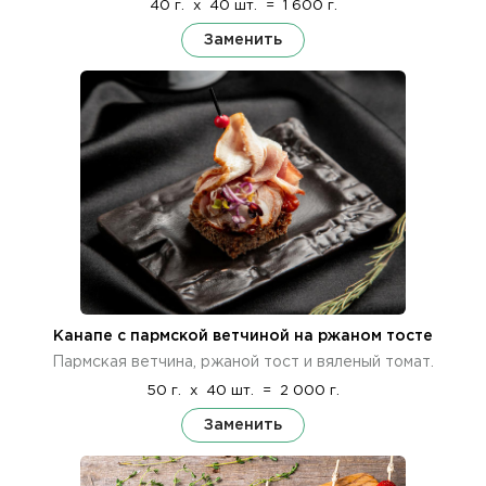
40 г.
x
40 шт.
=
1 600 г.
Заменить
Канапе с пармской ветчиной на ржаном тосте
Пармская ветчина, ржаной тост и вяленый томат.
50 г.
x
40 шт.
=
2 000 г.
Заменить