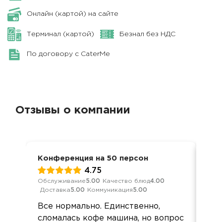
Онлайн (картой) на сайте
Терминал (картой)
Безнал без НДС
По договору с CaterMe
Отзывы о компании
Конференция на 50 персон
Кор
4.75
Обслуживание
5.00
Качество блюд
4.00
Обс
Доставка
5.00
Коммуникация
5.00
Дос
Все нормально. Единственно,
вс
сломалась кофе машина, но вопрос
вов