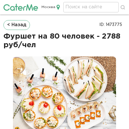
Москва
Кейтеринг в Москве
Строка
< Назад
ID: 1473775
навигации
Фуршет на 80 человек - 2788
руб/чел