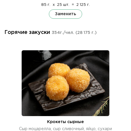
85 г.
x
25 шт.
=
2 125 г.
Заменить
Горячие закуски
354г./чел.
(28 175 г.)
Крокеты сырные
Сыр моцарелла, сыр сливочный, яйцо, сухари