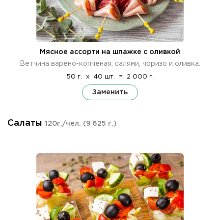
Мясное ассорти на шпажке с оливкой
Ветчина варёно-копчёная, салями, чоризо и оливка.
50 г.
x
40 шт.
=
2 000 г.
Заменить
Салаты
120г./чел.
(9 625 г.)