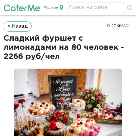
Москва
Кейтеринг в Москве
Строка
< Назад
ID: 1036142
навигации
Сладкий фуршет с
лимонадами на 80 человек -
2266 руб/чел