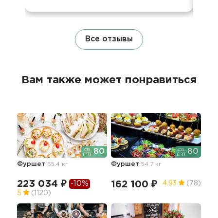
Все отзывы
Вам также может понравиться
80
80
Фуршет
65.4 кг
Фуршет
54.7 кг
Фур
кор
72.3
223 034 ₽
-10%
162 100 ₽
4.93
(78)
30
5
(1120)