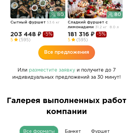
80
80
Сытный фуршет
53.6 кг
Сладкий фуршет с
лимонадами
31.2 кг
8.0 л
203 448 ₽
181 316 ₽
-5%
-5%
5
(595)
5
(595)
Все предложения
Или
разместите заявку
и получите до 7
индивидуальных предложений за 30 минут!
Галерея выполненных работ
компании
Все форматы
Банкет
Фуршет