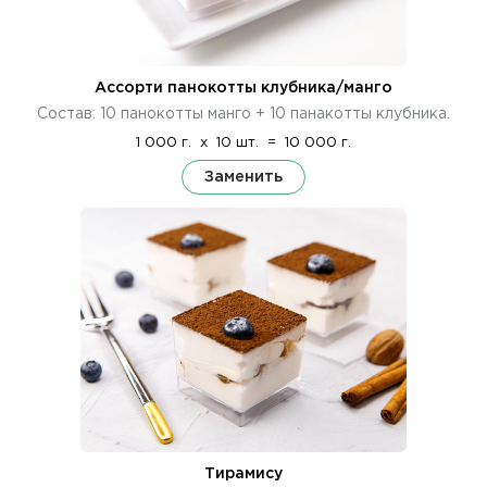
Ассорти панокотты клубника/манго
Состав: 10 панокотты манго + 10 панакотты клубника.
1 000 г.
x
10 шт.
=
10 000 г.
Заменить
Тирамису