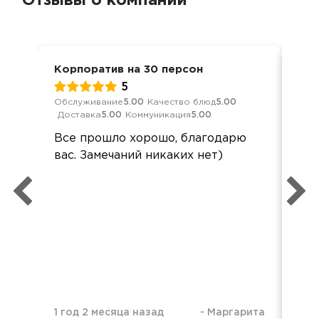
Отзывы о компании
Корпоратив на 30 персон
Нов
5
Обслуживание
5.00
Качество блюд
5.00
Обс
Доставка
5.00
Коммуникация
5.00
Дос
Все прошло хорошо, благодарю
Спа
вас. Замечаний никаких нет)
вку
вов
пор
при
как
сф
вы
1 год 2 месяца назад
-
Маргарита
1 г