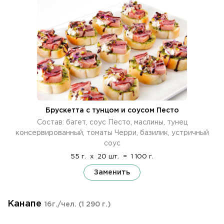
Брускетта с тунцом и соусом Песто
Состав: багет, соус Песто, маслины, тунец
консервированный, томаты Черри, базилик, устричный
соус
55 г.
x
20 шт.
=
1 100 г.
Заменить
Канапе
16г./чел.
(1 290 г.)