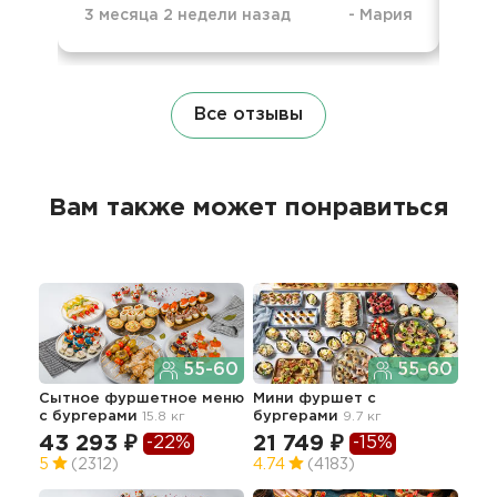
3 месяца 2 недели назад
-
Мария
1 г
Все отзывы
Вам также может понравиться
55-60
55-60
Сытное фуршетное меню
Мини фуршет с
Мин
с бургерами
15.8 кг
бургерами
9.7 кг
зак
43 293 ₽
21 749 ₽
-22%
-15%
45
5
(2312)
4.74
(4183)