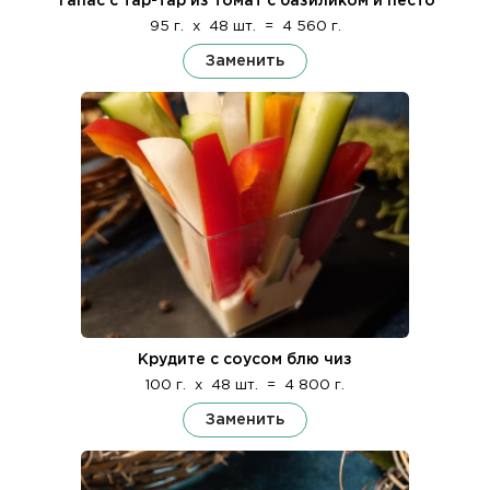
Тапас с тар-тар из томат с базиликом и песто
95 г.
x
48 шт.
=
4 560 г.
Заменить
Крудите с соусом блю чиз
100 г.
x
48 шт.
=
4 800 г.
Заменить