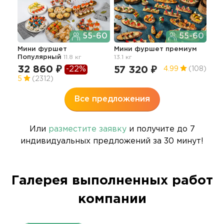
55-60
55-60
Пло
мен
Мини фуршет
Мини фуршет премиум
Популярный
11.8 кг
13.1 кг
12
32 860 ₽
-22%
57 320 ₽
4.99
(108)
5
5
(2312)
Все предложения
Или
разместите заявку
и получите до 7
индивидуальных предложений за 30 минут!
Галерея выполненных работ
компании