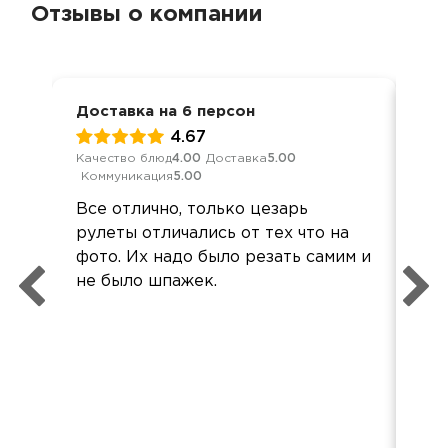
Отзывы о компании
Доставка на 6 персон
Ден
4.67
Качество блюд
4.00
Доставка
5.00
Кач
Коммуникация
5.00
Ком
Все отлично, только цезарь
Вку
рулеты отличались от тех что на
Буд
фото. Их надо было резать самим и
Бо
не было шпажек.