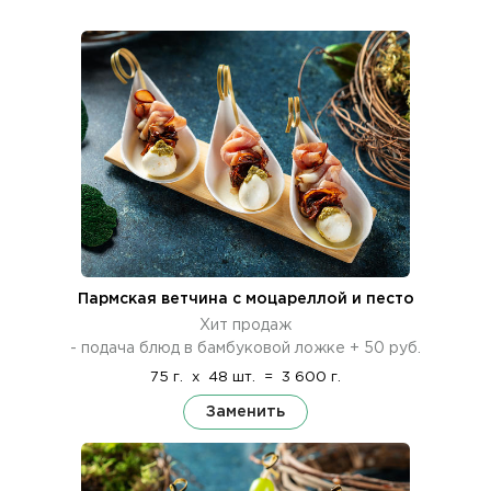
Пармская ветчина с моцареллой и песто
Хит продаж
- подача блюд в бамбуковой ложке + 50 руб.
75 г.
x
48 шт.
=
3 600 г.
Заменить