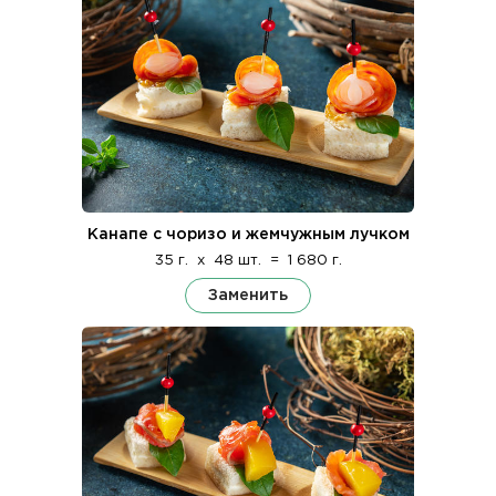
Канапе с чоризо и жемчужным лучком
35 г.
x
48 шт.
=
1 680 г.
Заменить