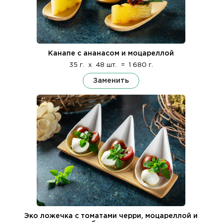
Канапе с ананасом и моцареллой
35 г.
x
48 шт.
=
1 680 г.
Заменить
Эко ложечка с томатами черри, моцареллой и