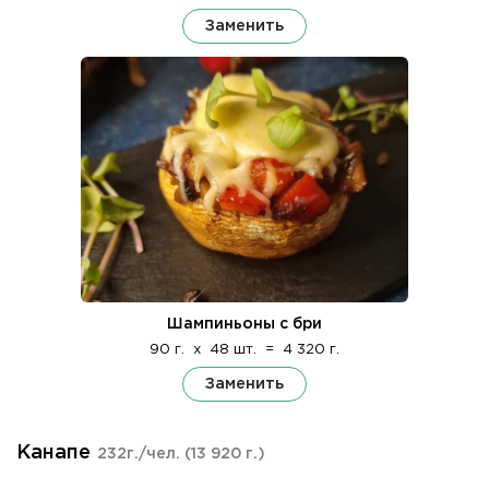
Заменить
Шампиньоны с бри
90 г.
x
48 шт.
=
4 320 г.
Заменить
Канапе
232г./чел.
(13 920 г.)