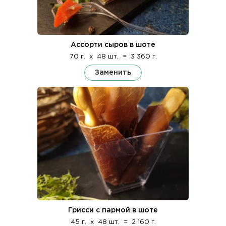
Ассорти сыров в шоте
70 г.
x
48 шт.
=
3 360 г.
Заменить
Грисси с пармой в шоте
45 г.
x
48 шт.
=
2 160 г.