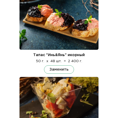
Тапас "Инь&Янь" икорный
50 г.
x
48 шт.
=
2 400 г.
Заменить