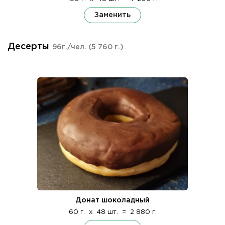
Заменить
Десерты
96г./чел.
(5 760 г.)
Донат шоколадный
60 г.
x
48 шт.
=
2 880 г.