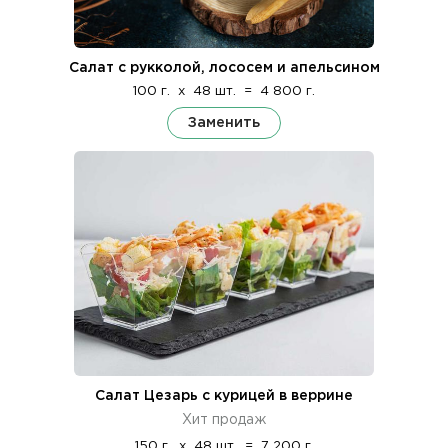
Салат с рукколой, лососем и апельсином
100 г.
x
48 шт.
=
4 800 г.
Заменить
Салат Цезарь с курицей в веррине
Хит продаж
150 г.
x
48 шт.
=
7 200 г.