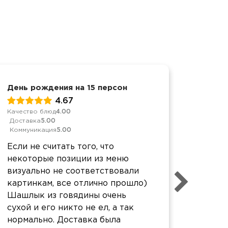
День рождения на 15 персон
Презен
4.67
Качество блюд
4.00
Обслуж
Доставка
5.00
Качест
Коммуникация
5.00
Достав
Коммун
Если не считать того, что
Остал
некоторые позиции из меню
кейте
визуально не соответствовали
достав
картинкам, все отлично прошло)
упаков
Шашлык из говядины очень
вкусн
сухой и его никто не ел, а так
нормально. Доставка была