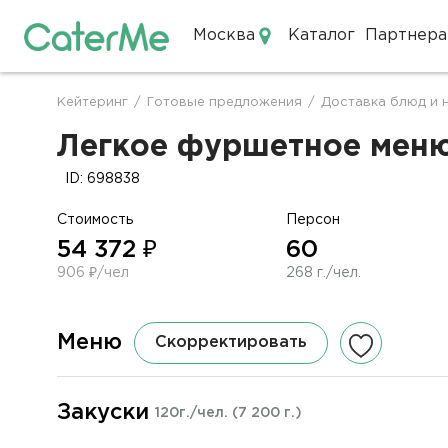
Москва
Каталог
Партнера
Кейтеринг в Москве
Кейтеринг
/
Готовые предложения
/
Доставка блюд и 
Строка
навигации
Легкое фуршетное меню 
ID: 698838
Стоимость
Персон
54 372 ₽
60
906 ₽/чел
268 г./чел.
Меню
Скорректировать
Закуски
120г./чел.
(7 200 г.)