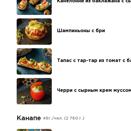
Канелонни из баклажана с с
Шампиньоны с бри
Тапас с тар-тар из томат с 
Черри с сырным крем муссо
Канапе
46г./чел.
(2 760 г.)