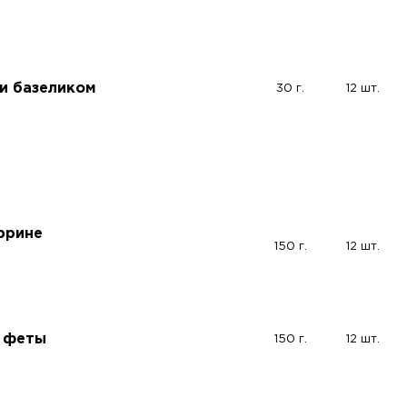
 и базеликом
30 г.
12 шт.
еррине
150 г.
12 шт.
з феты
150 г.
12 шт.