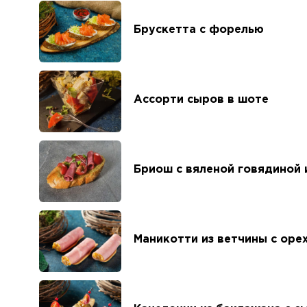
Брускетта с форелью
Ассорти сыров в шоте
Бриош с вяленой говядиной 
Маникотти из ветчины с оре