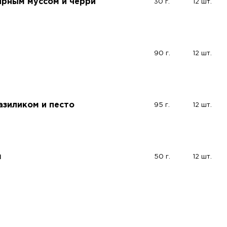
ырным муссом и черри
30 г.
12 шт.
90 г.
12 шт.
базиликом и песто
95 г.
12 шт.
м
50 г.
12 шт.