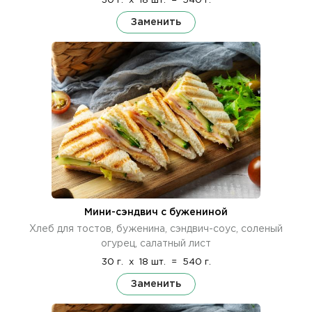
30 г.
x
18 шт.
=
540 г.
Заменить
Мини-сэндвич с бужениной
Хлеб для тостов, буженина, сэндвич-соус, соленый
огурец, салатный лист
30 г.
x
18 шт.
=
540 г.
Заменить