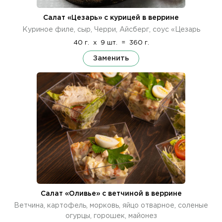
Салат «Цезарь» с курицей в веррине
Куриное филе, сыр, Черри, Айсберг, соус «Цезарь
40 г.
x
9 шт.
=
360 г.
Заменить
Салат «Оливье» с ветчиной в веррине
Ветчина, картофель, морковь, яйцо отварное, соленые
огурцы, горошек, майонез