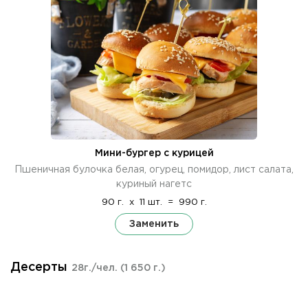
Мини-бургер с курицей
Пшеничная булочка белая, огурец, помидор, лист салата,
куриный нагетс
90 г.
x
11 шт.
=
990 г.
Заменить
Десерты
28г./чел.
(1 650 г.)