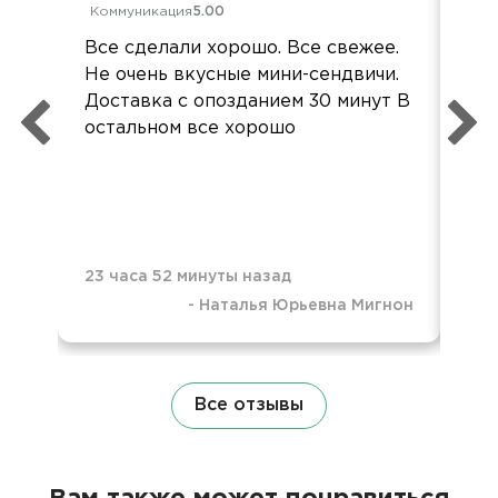
Коммуникация
5.00
Ком
Все сделали хорошо. Все свежее.
«За
Не очень вкусные мини-сендвичи.
рож
Доставка с опозданием 30 минут В
реш
остальном все хорошо
пли
вос
тар
пол
23 часа 52 минуты назад
-
Наталья Юрьевна Мигнон
1 д
Все отзывы