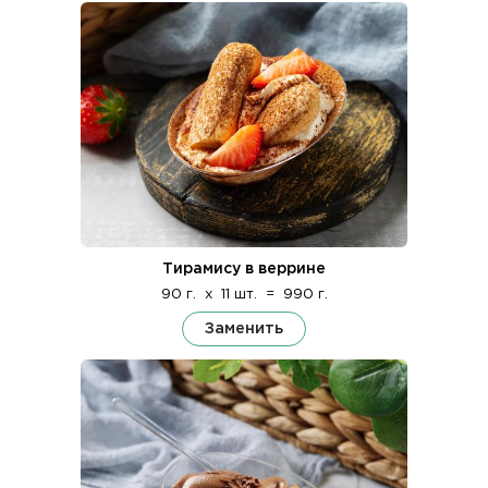
Тирамису в веррине
90 г.
x
11 шт.
=
990 г.
Заменить