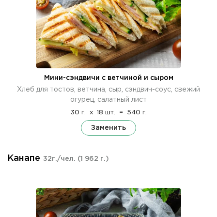
Мини-сэндвичи с ветчиной и сыром
Хлеб для тостов, ветчина, сыр, сэндвич-соус, свежий
огурец, салатный лист
30 г.
x
18 шт.
=
540 г.
Заменить
Канапе
32г./чел.
(1 962 г.)