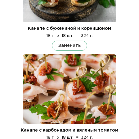
Канапе с бужениной и корнишоном
18 г.
x
18 шт.
=
324 г.
Заменить
Канапе с карбонадом и вяленым томатом
18 г.
x
18 шт.
=
324 г.