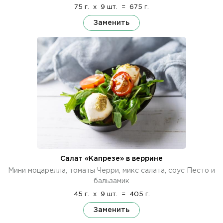
75 г.
x
9 шт.
=
675 г.
Заменить
Салат «Капрезе» в веррине
Мини моцарелла, томаты Черри, микс салата, соус Песто и
бальзамик
45 г.
x
9 шт.
=
405 г.
Заменить