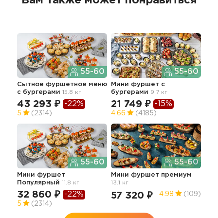
Вам также может понравиться
55-60
55-60
Сытное фуршетное меню
Мини фуршет с
Мин
с бургерами
15.8 кг
бургерами
9.7 кг
зак
43 293 ₽
21 749 ₽
-22%
-15%
45
5
(2314)
4.66
(4185)
55-60
55-60
Лег
Гр
Мини фуршет
Мини фуршет премиум
Популярный
11.8 кг
13.1 кг
55
32 860 ₽
-22%
57 320 ₽
4.98
(109)
5
5
(2314)