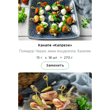
Канапе «Капрезе»
Помидор Черри, мини моцарелла, базилик
15 г.
x
18 шт.
=
270 г.
Заменить