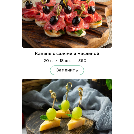
Канапе с салями и маслиной
20 г.
x
18 шт.
=
360 г.
Заменить