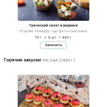
Греческий салат в веррине
Огурчик, помидор, сыр фета и маслинка.
70 г.
x
12 шт.
=
840 г.
Заменить
Горячие закуски
30г./чел.
(1 800 г.)