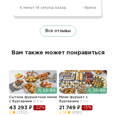
6 минут 18 секунд назад
-
Ирина
1 н
Все отзывы
Вам также может понравиться
55-60
55-60
Сытное фуршетное меню
Мини фуршет с
Мин
с бургерами
15.8 кг
бургерами
9.7 кг
зак
43 293 ₽
21 749 ₽
-22%
-15%
45
5
(2312)
4.74
(4181)