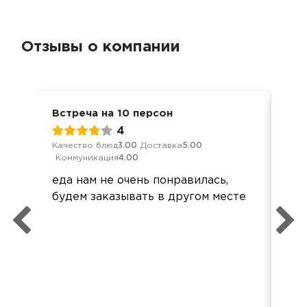
Отзывы о компании
Встреча на 10 персон
Ден
4
Качество блюд
3.00
Доставка
5.00
Кач
Коммуникация
4.00
Ком
еда нам не очень понравилась,
Все
будем заказывать в другом месте
при
Все
Спа