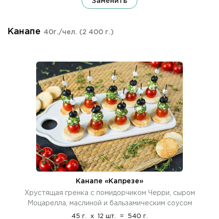
Заменить
Канапе
40г./чел.
(2 400 г.)
Канапе «Капрезе»
Хрустящая гренка с помидорчиком Черри, сыром
Моцарелла, маслиной и бальзамическим соусом
45 г.
x
12 шт.
=
540 г.