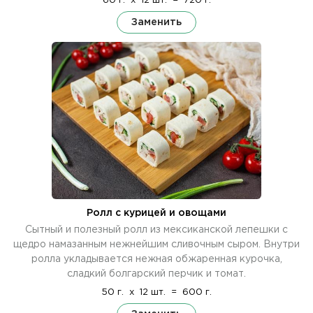
60 г.
x
12 шт.
=
720 г.
Заменить
Ролл с курицей и овощами
Сытный и полезный ролл из мексиканской лепешки с
щедро намазанным нежнейшим сливочным сыром. Внутри
ролла укладывается нежная обжаренная курочка,
сладкий болгарский перчик и томат.
50 г.
x
12 шт.
=
600 г.