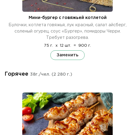
Мини-бургер с говяжьей котлетой
Булочки, котлета говяжья, лук красный, салат айсберг,
соленый огурец, соус «Бургер», помидоры Черри.
Требует разогрева.
75 г.
x
12 шт.
=
900 г.
Заменить
Горячее
38г./чел.
(2 280 г.)