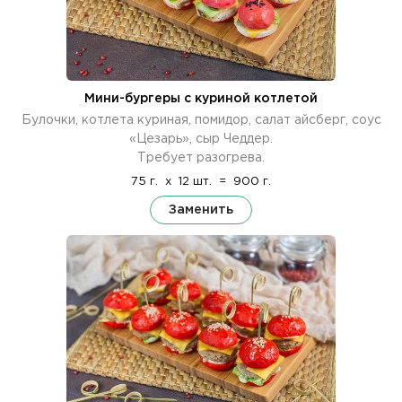
Мини-бургеры с куриной котлетой
Булочки, котлета куриная, помидор, салат айсберг, соус
«Цезарь», сыр Чеддер.
Требует разогрева.
75 г.
x
12 шт.
=
900 г.
Заменить