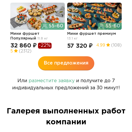
55-60
55-60
Лег
Гр
Мини фуршет
Мини фуршет премиум
Популярный
11.8 кг
13.1 кг
55
32 860 ₽
-22%
57 320 ₽
4.99
(108)
5
5
(2312)
Все предложения
Или
разместите заявку
и получите до 7
индивидуальных предложений за 30 минут!
Галерея выполненных работ
компании