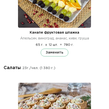
Канапе фруктовая шпажка
Апельсин, виноград, ананас, киви, груша
65 г.
x
12 шт.
=
780 г.
Заменить
Салаты
23г./чел.
(1 380 г.)