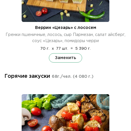
Веррин «Цезарь» с лососем
Гренки пшеничные, лосось, сыр Пармезан, салат айсберг,
соус «Цезарь», помидоры черри
70 г.
x
77 шт.
=
5 390 г.
Заменить
Горячие закуски
68г./чел.
(4 080 г.)