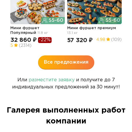
55-60
55-60
Пло
мен
Мини фуршет
Мини фуршет премиум
Популярный
11.8 кг
13.1 кг
12
32 860 ₽
-22%
57 320 ₽
4.98
(109)
5
5
(2314)
Все предложения
Или
разместите заявку
и получите до 7
индивидуальных предложений за 30 минут!
Галерея выполненных работ
компании