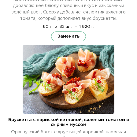
добавляющее блюду сливочный вкус и изысканный
зелёный цвет. Сверху добавляется ломтик вяленого
томата, который дополняет вкус брускетты.
60 г.
x
32 шт.
=
1 920 г.
Заменить
Брускетта с пармской ветчиной, вяленым томатом и
сырным муссом
Французский багет с хрустящей корочкой, пармская