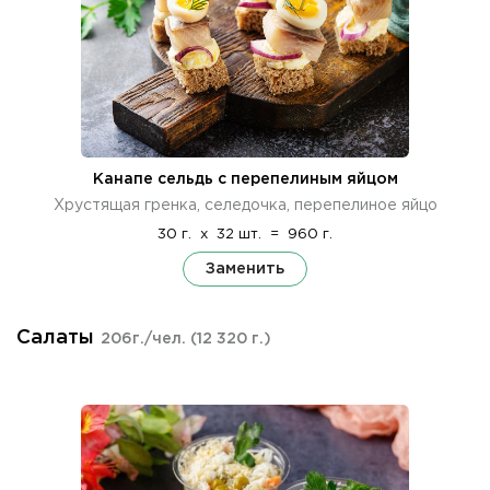
Канапе сельдь с перепелиным яйцом
Хрустящая гренка, селедочка, перепелиное яйцо
30 г.
x
32 шт.
=
960 г.
Заменить
Салаты
206г./чел.
(12 320 г.)