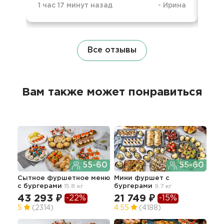
1 час 17 минут назад
-
Ирина
2 д
Все отзывы
Вам также может понравиться
55-60
55-60
Сытное фуршетное меню
Мини фуршет с
Мин
с бургерами
15.8 кг
бургерами
9.7 кг
зак
43 293 ₽
21 749 ₽
-22%
-15%
45
5
(2314)
4.55
(4188)