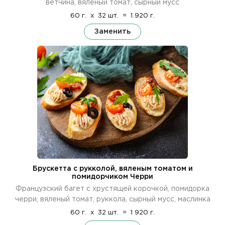
ветчина, вяленый томат, сырный мусс
60 г.
x
32 шт.
=
1 920 г.
Заменить
Брускетта с рукколой, вяленым томатом и
помидорчиком Черри
Французский багет с хрустящей корочкой, помидорка
черри, вяленый томат, руккола, сырный мусс, маслинка
60 г.
x
32 шт.
=
1 920 г.