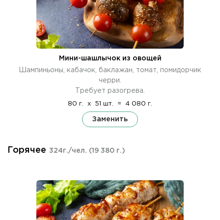
Мини-шашлычок из овощей
Шампиньоны, кабачок, баклажан, томат, помидорчик
черри.
Требует разогрева.
80 г.
x
51 шт.
=
4 080 г.
Заменить
Горячее
324г./чел.
(19 380 г.)