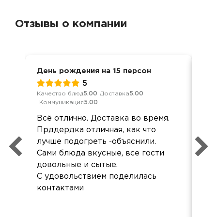
Отзывы о компании
День рождения на 15 персон
Вст
5
Качество блюд
5.00
Доставка
5.00
Кач
Коммуникация
5.00
Ком
Всё отлично. Доставка во время.
еда
Прддердка отличная, как что
буд
лучше подогреть -объяснили.
Сами блюда вкусные, все гости
довольные и сытые.
С удовольствием поделилась
контактами