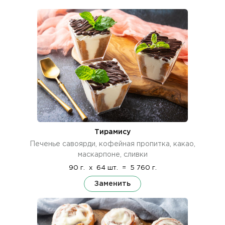
Тирамису
Печенье савоярди, кофейная пропитка, какао,
маскарпоне, сливки
90 г.
x
64 шт.
=
5 760 г.
Заменить