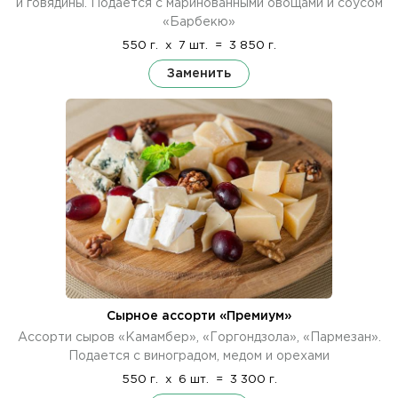
и говядины. Подается с маринованными овощами и соусом
«Барбекю»
550 г.
x
7 шт.
=
3 850 г.
Заменить
Сырное ассорти «Премиум»
Ассорти сыров «Камамбер», «Горгондзола», «Пармезан».
Подается с виноградом, медом и орехами
550 г.
x
6 шт.
=
3 300 г.