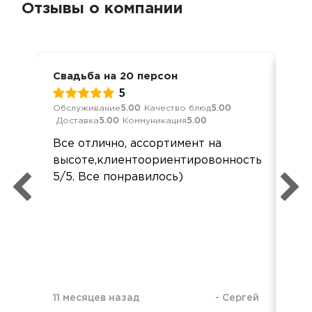
Отзывы о компании
Свадьба на 20 персон
Сва
5
Обслуживание
5.00
Качество блюд
5.00
Кач
Доставка
5.00
Коммуникация
5.00
Ком
Все отлично, ассортимент на
все
высоте,клиентоориентировонность
заб
5/5. Все понравилось)
во
упа
11 месяцев назад
-
Сергей
1 г