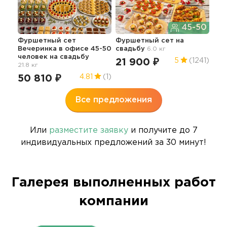
Сы
45-50
сва
Фуршетный сет
Фуршетный сет
на
13
Вечеринка в офисе 45-50
свадьбу
6.0 кг
человек
на свадьбу
21 900 ₽
5
(1241)
21.8 кг
50 810 ₽
4.81
(1)
Все предложения
Или
разместите заявку
и получите до 7
индивидуальных предложений за 30 минут!
Галерея выполненных работ
компании