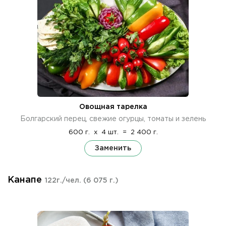
Овощная тарелка
Болгарский перец, свежие огурцы, томаты и зелень
600 г.
x
4 шт.
=
2 400 г.
Заменить
Канапе
122г./чел.
(6 075 г.)