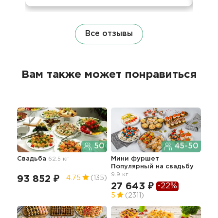
Все отзывы
Вам также может понравиться
50
45-50
Свадьба
62.5 кг
Мини фуршет
Фур
Популярный
на свадьбу
сва
9.9 кг
93 852 ₽
22
4.75
(135)
27 643 ₽
-22%
5
(2311)