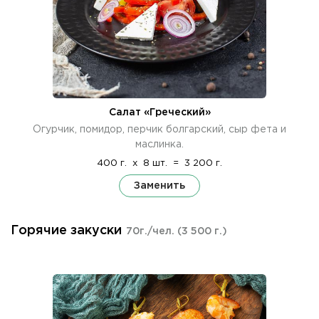
Салат «Греческий»
Огурчик, помидор, перчик болгарский, сыр фета и
маслинка.
400 г.
x
8 шт.
=
3 200 г.
Заменить
Горячие закуски
70г./чел.
(3 500 г.)