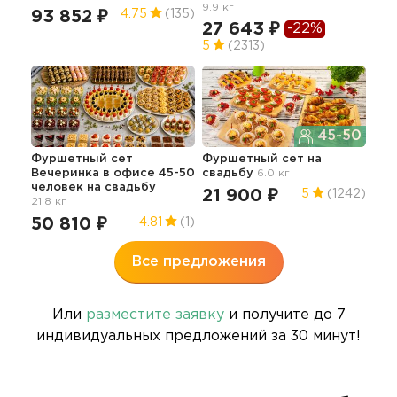
9.9 кг
93 852 ₽
22
4.75
(135)
27 643 ₽
-22%
5
(2313)
Сы
45-50
сва
Фуршетный сет
Фуршетный сет
на
13
Вечеринка в офисе 45-50
свадьбу
6.0 кг
человек
на свадьбу
21 900 ₽
5
(1242)
21.8 кг
50 810 ₽
4.81
(1)
Все предложения
Или
разместите заявку
и получите до 7
индивидуальных предложений за 30 минут!