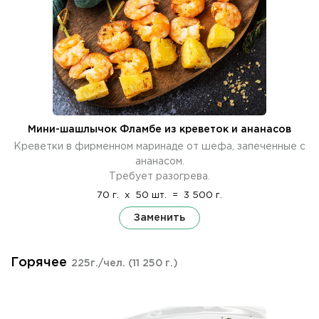
Мини-шашлычок Фламбе из креветок и ананасов
Креветки в фирменном маринаде от шефа, запеченные с
ананасом.
Требует разогрева.
70 г.
x
50 шт.
=
3 500 г.
Заменить
Горячее
225г./чел.
(11 250 г.)