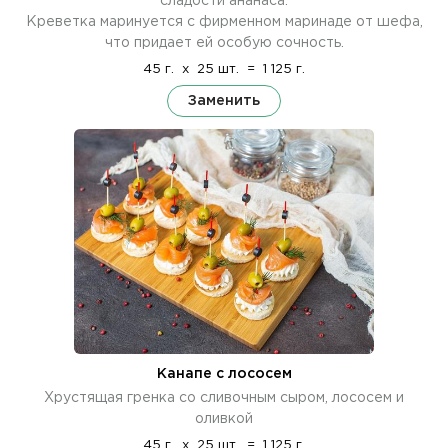
сладости ананаса.
Креветка маринуется с фирменном маринаде от шефа,
что придает ей особую сочность.
45 г.
x
25 шт.
=
1 125 г.
Заменить
Канапе с лососем
Хрустящая гренка со сливочным сыром, лососем и
оливкой
45 г.
x
25 шт.
=
1 125 г.