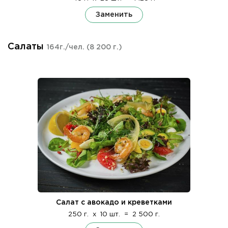
Заменить
Салаты
164г./чел.
(8 200 г.)
Салат с авокадо и креветками
250 г.
x
10 шт.
=
2 500 г.