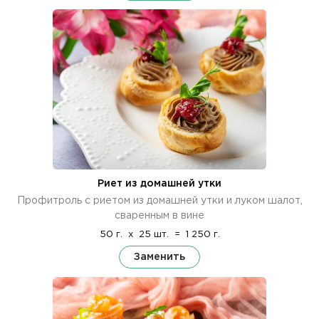
Риет из домашней утки
Профитроль с риетом из домашней утки и луком шалот,
сваренным в вине
50 г.
x
25 шт.
=
1 250 г.
Заменить