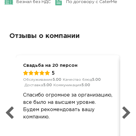
Безнал без НДС
По договору с CaterMe
Отзывы о компании
Свадьба на 20 персон
Сва
5
Обслуживание
5.00
Качество блюд
5.00
Обс
Доставка
5.00
Коммуникация
5.00
Дос
Спасибо огромное за организацию,
Все
все было на высшем уровне.
по 
Будем рекомендовать вашу
компанию.