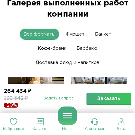
Галерея выполненных работ
компании
Все форматы
Фуршет
Банкет
Кофе-брейк
Барбекю
Доставка блюд и напитков
264 434 ₽
330 542 ₽
Заказать
Задать вопрос
-20%
Банкет . Юбилей
Избранное
Каталог
Меню
Связаться
Вход