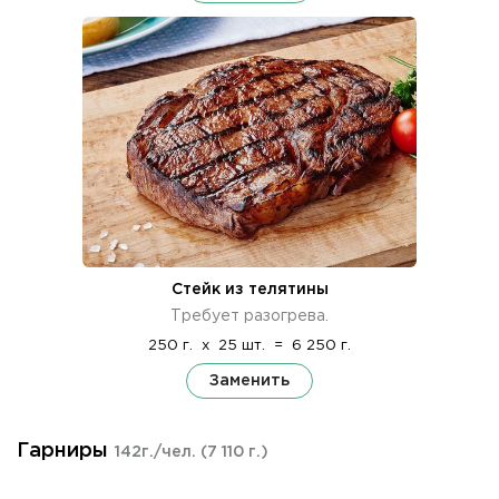
Стейк из телятины
Требует разогрева.
250 г.
x
25 шт.
=
6 250 г.
Заменить
Гарниры
142г./чел.
(7 110 г.)