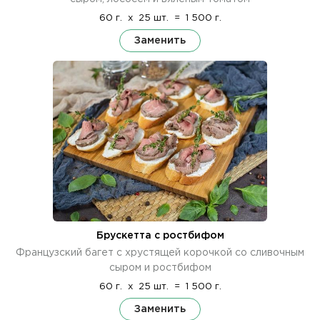
60 г.
x
25 шт.
=
1 500 г.
Заменить
Брускетта с ростбифом
Французский багет с хрустящей корочкой со сливочным
сыром и ростбифом
60 г.
x
25 шт.
=
1 500 г.
Заменить