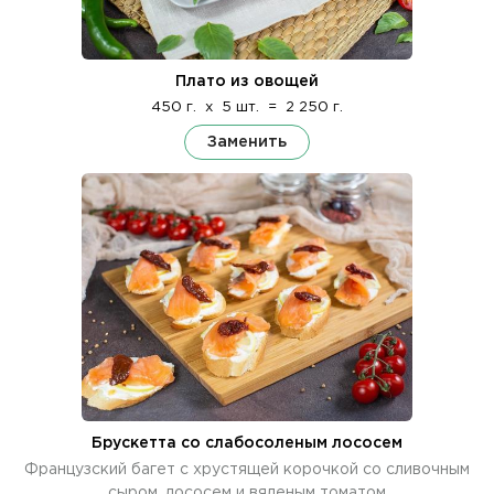
Плато из овощей
450 г.
x
5 шт.
=
2 250 г.
Заменить
Брускетта со слабосоленым лососем
Французский багет с хрустящей корочкой со сливочным
сыром, лососем и вяленым томатом