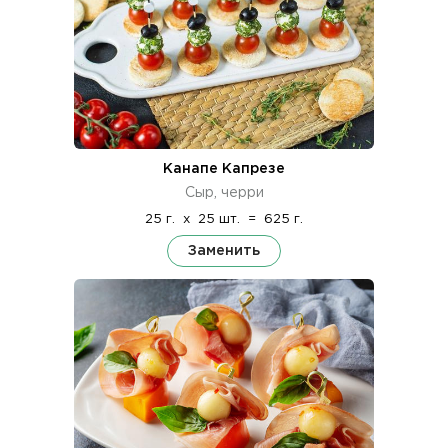
Канапе Капрезе
Сыр, черри
25 г.
x
25 шт.
=
625 г.
Заменить