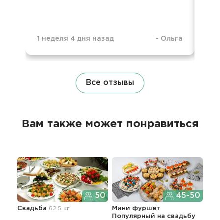
1 неделя 4 дня назад
-
Ольга
10 
Все отзывы
Вам также может понравиться
50
45-50
Свадьба
62.5 кг
Мини фуршет
Фур
Популярный
на свадьбу
сва