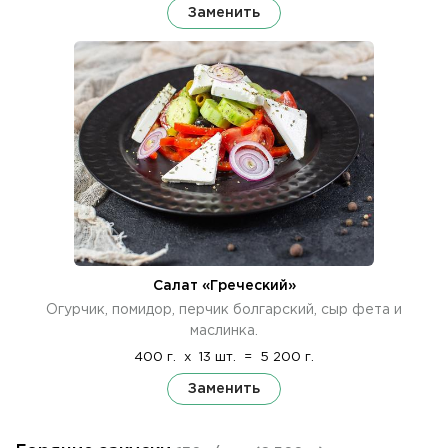
Заменить
Салат «Греческий»
Огурчик, помидор, перчик болгарский, сыр фета и
маслинка.
400 г.
x
13 шт.
=
5 200 г.
Заменить