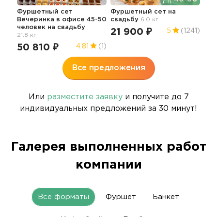
сва
Фуршетный сет
Фуршетный сет
на
13
Вечеринка в офисе 45-50
свадьбу
6.0 кг
человек
на свадьбу
21 900 ₽
5
(1241)
21.8 кг
50 810 ₽
4.81
(1)
Все предложения
Или
разместите заявку
и получите до 7
индивидуальных предложений за 30 минут!
Галерея выполненных работ
компании
Все форматы
Фуршет
Банкет