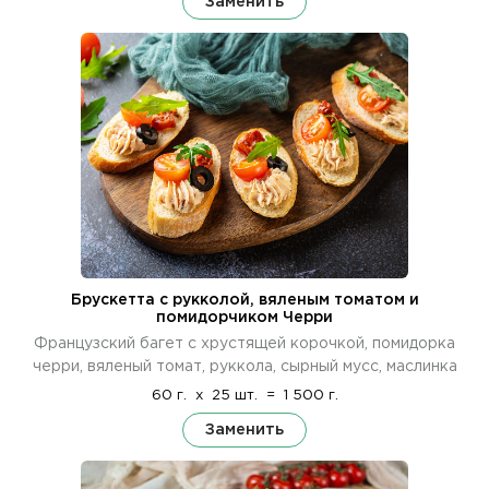
Заменить
Брускетта с рукколой, вяленым томатом и
помидорчиком Черри
Французский багет с хрустящей корочкой, помидорка
черри, вяленый томат, руккола, сырный мусс, маслинка
60 г.
x
25 шт.
=
1 500 г.
Заменить