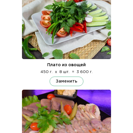
Плато из овощей
450 г.
x
8 шт.
=
3 600 г.
Заменить