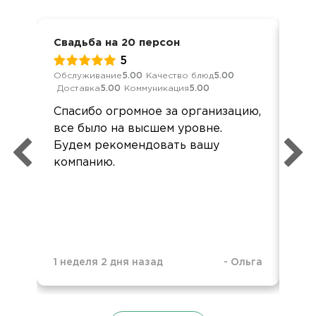
Свадьба на 20 персон
Сва
5
Обслуживание
5.00
Качество блюд
5.00
Обс
Доставка
5.00
Коммуникация
5.00
Дос
Спасибо огромное за организацию,
Все
все было на высшем уровне.
по 
Будем рекомендовать вашу
компанию.
1 неделя 2 дня назад
-
Ольга
9 м