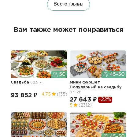
Все отзывы
Вам также может понравиться
50
45-50
Свадьба
62.5 кг
Мини фуршет
Фур
Популярный
на свадьбу
сва
9.9 кг
93 852 ₽
22
4.75
(135)
27 643 ₽
-22%
5
(2312)
Сы
45-50