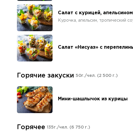
Салат с курицей, апельсино
Курочка, апельсин, тропический со
Салат «Нисуаз» с перепелин
Горячие закуски
50г./чел.
(2 500 г.)
Мини-шашлычок из курицы
Горячее
135г./чел.
(6 750 г.)