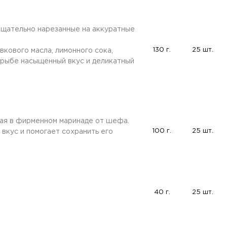
тщательно нарезанные на аккуратные
130 г.
25 шт.
вкового масла, лимонного сока,
т рыбе насыщенный вкус и деликатный
ная в фирменном маринаде от шефа.
100 г.
25 шт.
вкус и помогает сохранить его
40 г.
25 шт.