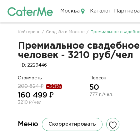
Москва
Каталог
Партнера
Кейтеринг в Москве
Кейтеринг
/
Свадьба в Москве
/
Премиальное свадебно
Строка
навигации
Премиальное свадебное
человек - 3210 руб/чел
ID: 2229446
Стоимость
Персон
200 624 ₽
-20%
50
160 499 ₽
777 г./чел.
3210 ₽/чел
Меню
Скорректировать