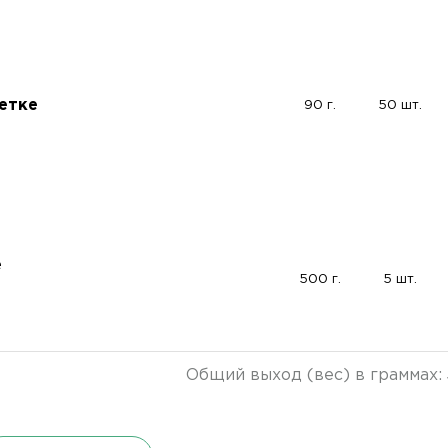
етке
90 г.
50 шт.
е
500 г.
5 шт.
Общий выход (вес) в граммах: