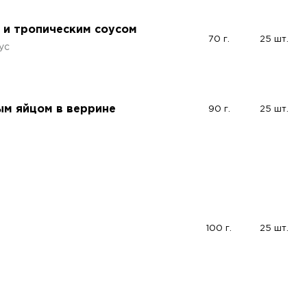
м и тропическим соусом
70 г.
25 шт.
ус
ым яйцом в веррине
90 г.
25 шт.
100 г.
25 шт.