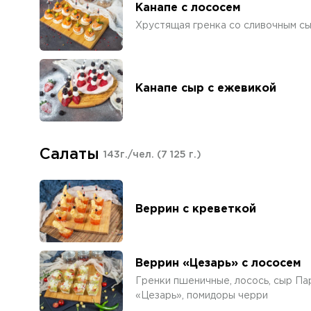
Канапе с лососем
Хрустящая гренка со сливочным сы
Канапе сыр с ежевикой
Салаты
143г./чел.
(7 125 г.)
Веррин с креветкой
Веррин «Цезарь» с лососем
Гренки пшеничные, лосось, сыр Пар
«Цезарь», помидоры черри