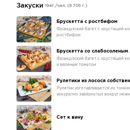
Закуски
194г./чел.
(9 705 г.)
Брускетта с ростбифом
Французский багет с хрустящей ко
ростбифом
Брускетта со слабосоленым
Французский багет с хрустящей ко
и вяленым томатом
Рулетики из лосося собстве
Рулетик изготавливается из тонки
аккуратно завёрнутых вокруг нежн
Сет к вину