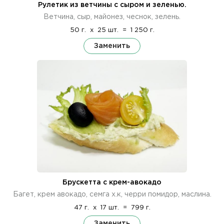
Рулетик из ветчины с сыром и зеленью.
Ветчина, сыр, майонез, чеснок, зелень.
50 г.
x
25 шт.
=
1 250 г.
Заменить
Брускетта с крем-авокадо
Багет, крем авокадо, семга х.к, черри помидор, маслина.
47 г.
x
17 шт.
=
799 г.
Заменить