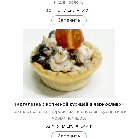
мидии, зелень.
30 г.
x
17 шт.
=
510 г.
Заменить
Тарталетка с копченой курицей и черносливом
Тарталетка, сыр творожный, чернослив, курица к х.к,
черри помидор.
32 г.
x
17 шт.
=
544 г.
Заменить