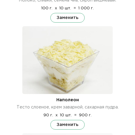
Молоко, сливки, семена чиа, сироп вишневый.
100 г.
x
10 шт.
=
1 000 г.
Заменить
Наполеон
Тесто слоеное, крем заварной, сахарная пудра.
90 г.
x
10 шт.
=
900 г.
Заменить