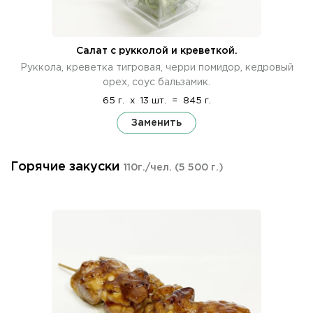
Салат с рукколой и креветкой.
Руккола, креветка тигровая, черри помидор, кедровый
орех, соус бальзамик.
65 г.
x
13 шт.
=
845 г.
Заменить
Горячие закуски
110г./чел.
(5 500 г.)