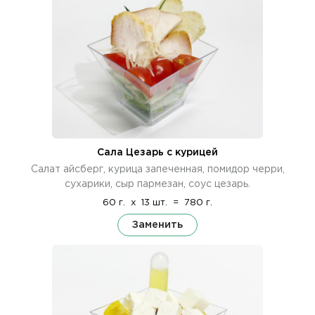
Сала Цезарь с курицей
Салат айсберг, курица запеченная, помидор черри,
сухарики, сыр пармезан, соус цезарь.
60 г.
x
13 шт.
=
780 г.
Заменить