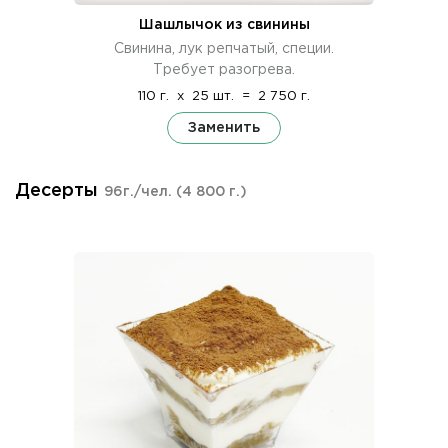
Шашлычок из свинины
Свинина, лук репчатый, специи.
Требует разогрева.
110 г.
x
25 шт.
=
2 750 г.
Заменить
Десерты
96г./чел.
(4 800 г.)