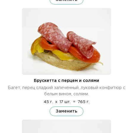
Брускетта с перцем и солями
Багет, перец сладкий запеченный, луковый конфитюр с
белым вином, солями.
45 г.
x
17 шт.
=
765 г.
Заменить