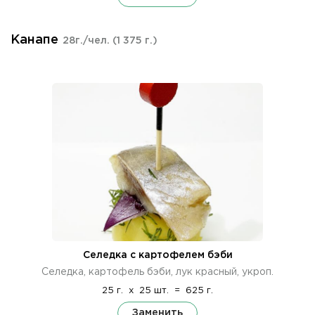
Канапе
28г./чел.
(1 375 г.)
Селедка с картофелем бэби
Селедка, картофель бэби, лук красный, укроп.
25 г.
x
25 шт.
=
625 г.
Заменить