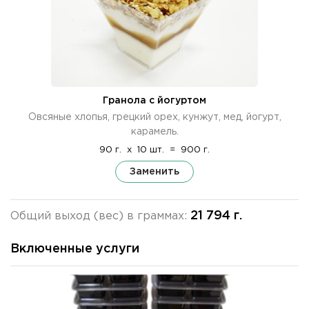
Гранола с йогуртом
Овсяные хлопья, грецкий орех, кунжут, мед, йогурт,
карамель.
90 г.
x
10 шт.
=
900 г.
Заменить
21 794 г.
Общий выход (вес) в граммах:
Включенные услуги