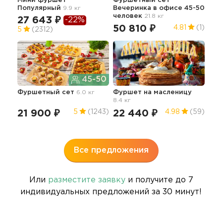
Мини фуршет
Фуршетный сет
Изы
Популярный
9.9 кг
Вечеринка в офисе 45-50
ме
человек
21.8 кг
27 643 ₽
-22%
14
50 810 ₽
4.81
(1)
5
(2312)
45-50
Коф
пер
Фуршетный сет
6.0 кг
Фуршет на масленицу
де
8.4 кг
38
21 900 ₽
22 440 ₽
5
(1243)
4.98
(59)
4.9
Все предложения
Или
разместите заявку
и получите до 7
индивидуальных предложений за 30 минут!