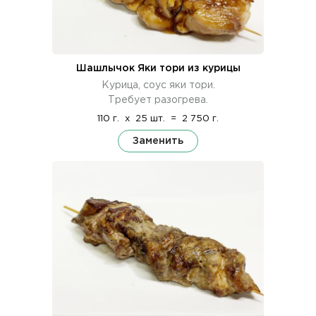
Шашлычок Яки тори из курицы
Курица, соус яки тори.
Требует разогрева.
110 г.
x
25 шт.
=
2 750 г.
Заменить