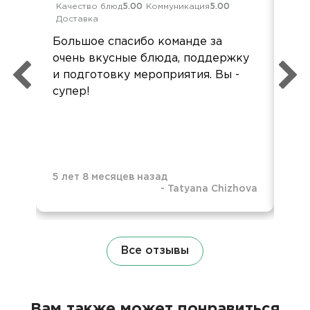
Качество блюд
5.00
Коммуникация
5.00
Кач
Доставка
Дос
Большое спасибо команде за
Спа
очень вкусные блюда, поддержку
на
и подготовку мероприятия. Вы -
оче
супер!
выс
!!!!!
5 лет 8 месяцев назад
-
Tatyana Chizhova
5 л
Все отзывы
Вам также может понравиться