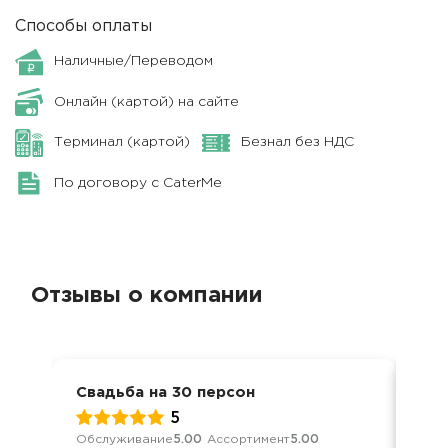
Способы оплаты
Наличные/Переводом
Онлайн (картой) на сайте
Терминал (картой)
Безнал без НДС
По договору с CaterMe
Отзывы о компании
Свадьба на 30 персон
Сва
5
Обслуживание
5.00
Ассортимент
5.00
Обс