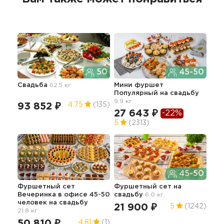
50
45-50
Свадьба
62.5 кг
Мини фуршет
Фур
Популярный
на свадьбу
сва
9.9 кг
93 852 ₽
22
4.75
(135)
27 643 ₽
-22%
5
(2313)
Сы
45-50
сва
Фуршетный сет
Фуршетный сет
на
13
Вечеринка в офисе 45-50
свадьбу
6.0 кг
человек
на свадьбу
21 900 ₽
5
(1242)
21.8 кг
50 810 ₽
4.81
(1)