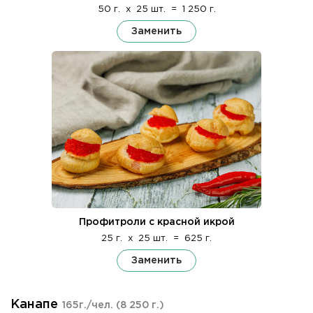
50 г.
x
25 шт.
=
1 250 г.
Заменить
Профитроли с красной икрой
25 г.
x
25 шт.
=
625 г.
Заменить
Канапе
165г./чел.
(8 250 г.)