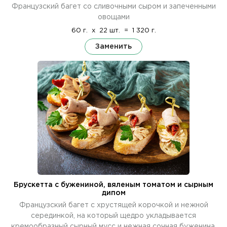
Французский багет со сливочными сыром и запеченными
овощами
60 г.
x
22 шт.
=
1 320 г.
Заменить
Брускетта с бужениной, вяленым томатом и сырным
дипом
Французский багет с хрустящей корочкой и нежной
серединкой, на который щедро укладывается
кремообразный сырный мусс и нежная сочная буженина,