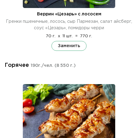
Веррин «Цезарь» с лососем
Гренки пшеничные, лосось, сыр Пармезан, салат айсберг,
соус «Цезарь», помидоры черри
70 г.
x
11 шт.
=
770 г.
Заменить
Горячее
190г./чел.
(8 550 г.)