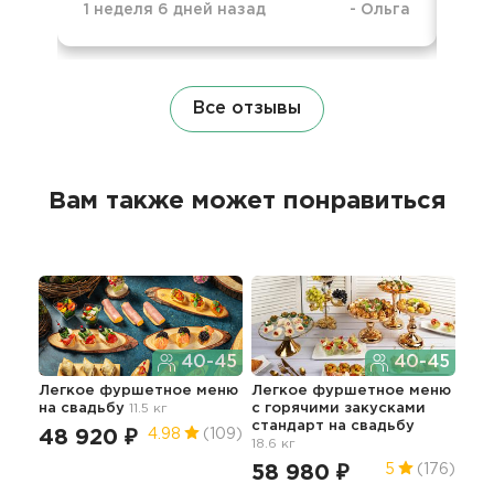
1 неделя 6 дней назад
-
Ольга
10 
Все отзывы
Вам также может понравиться
40-45
40-45
Легкое фуршетное меню
Легкое фуршетное меню
Иде
на свадьбу
11.5 кг
c горячими закусками
фур
стандарт
на свадьбу
ша
48 920 ₽
4.98
(109)
18.6 кг
95
58 980 ₽
5
(176)
5