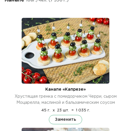
168г./чел.
(7 550 г.)
Канапе «Капрезе»
Хрустящая гренка с помидорчиком Черри, сыром
Моцарелла, маслиной и бальзамическим соусом
45 г.
x
23 шт.
=
1 035 г.
Заменить