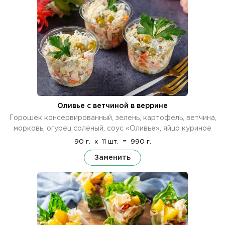
Оливье с ветчиной в веррине
Горошек консервированный, зелень, картофель, ветчина,
морковь, огурец соленый, соус «Оливье», яйцо куриное
90 г.
x
11 шт.
=
990 г.
Заменить