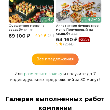
45
40-45
Фуршетное меню
на
Аппетитное фуршетное
Пре
свадьбу
19.1 кг
меню Популярный
на
фур
свадьбу
23.6 кг
гор
69 100 ₽
4.94
(71)
34.5
64 160 ₽
-22%
14
5
(2314)
5
Все предложения
Или
разместите заявку
и получите до 7
индивидуальных предложений за 30 минут!
Галерея выполненных работ
компании