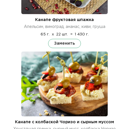
Канапе фруктовая шпажка
Апельсин, виноград, ананас, киви, груша
65 г.
x
22 шт.
=
1 430 г.
Заменить
Канапе с колбаской Чоризо и сырным муссом
Хрустящая гренка, сырный мусс, колбаска Чоризо