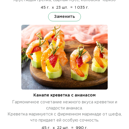
45 г.
x
23 шт.
=
1 035 г.
Заменить
Канапе креветка с ананасом
Гармоничное сочетание нежного вкуса креветки и
сладости ананаса.
Креветка маринуется с фирменном маринаде от шефа,
что придает ей особую сочность.
45 г.
x
22 шт.
=
990 г.