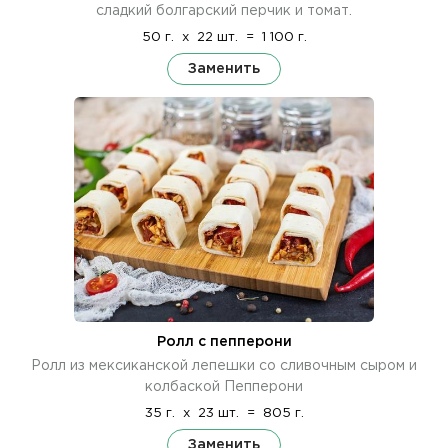
сладкий болгарский перчик и томат.
50 г.
x
22 шт.
=
1 100 г.
Заменить
Ролл с пепперони
Ролл из мексиканской лепешки со сливочным сыром и
колбаской Пепперони
35 г.
x
23 шт.
=
805 г.
Заменить