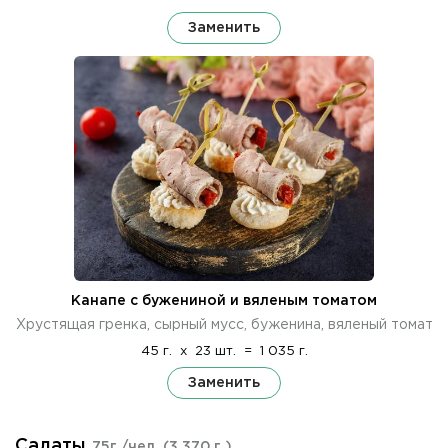
Заменить
Канапе с бужениной и вяленым томатом
Хрустящая гренка, сырный мусс, буженина, вяленый томат
45 г.
x
23 шт.
=
1 035 г.
Заменить
Салаты
75г./чел.
(3 370 г.)