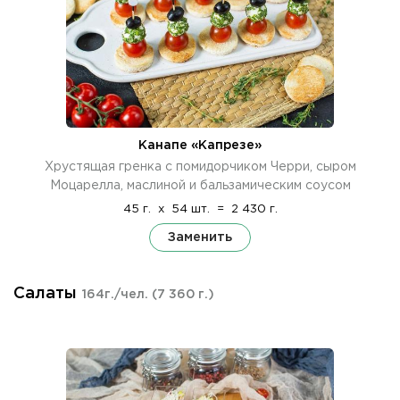
Канапе «Капрезе»
Хрустящая гренка с помидорчиком Черри, сыром
Моцарелла, маслиной и бальзамическим соусом
45 г.
x
54 шт.
=
2 430 г.
Заменить
Салаты
164г./чел.
(7 360 г.)