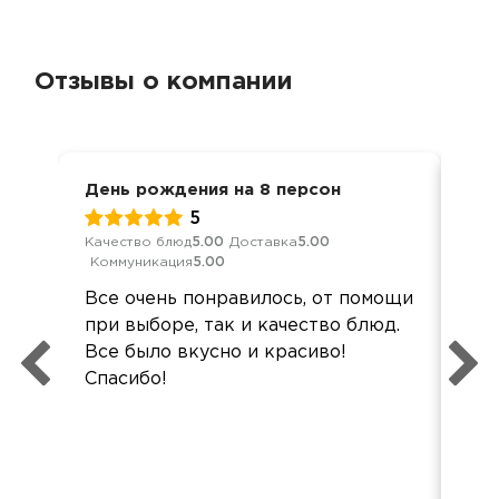
Отзывы о компании
День рождения на 8 персон
Мер
5
Качество блюд
5.00
Доставка
5.00
Кач
Коммуникация
5.00
Ком
Все очень понравилось, от помощи
Гос
при выборе, так и качество блюд.
вку
Все было вкусно и красиво!
При
Спасибо!
Сп