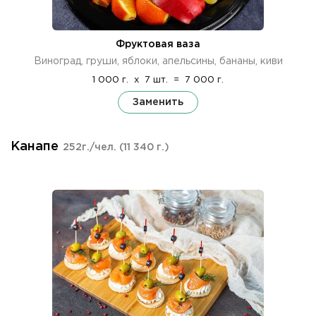
Фруктовая ваза
Виноград, груши, яблоки, апельсины, бананы, киви
1 000 г.
x
7 шт.
=
7 000 г.
Заменить
Канапе
252г./чел.
(11 340 г.)