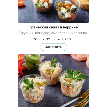
Греческий салат в веррине
Огурчик, помидор, сыр фета и маслинка.
70 г.
x
32 шт.
=
2 240 г.
Заменить