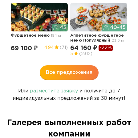
45
40-45
Фуршетное меню
19.1 кг
Аппетитное фуршетное
Апп
меню Популярный
23.6 кг
мен
64 160 ₽
-22%
69 100 ₽
4.94
(71)
75
5
(2312)
5
Все предложения
Или
разместите заявку
и получите до 7
индивидуальных предложений за 30 минут!
Галерея выполненных работ
компании