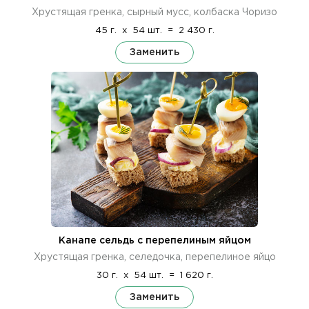
Хрустящая гренка, сырный мусс, колбаска Чоризо
45 г.
x
54 шт.
=
2 430 г.
Заменить
Канапе сельдь с перепелиным яйцом
Хрустящая гренка, селедочка, перепелиное яйцо
30 г.
x
54 шт.
=
1 620 г.
Заменить