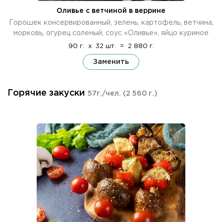
Оливье с ветчиной в веррине
Горошек консервированный, зелень, картофель, ветчина,
морковь, огурец соленый, соус «Оливье», яйцо куриное
90 г.
x
32 шт.
=
2 880 г.
Заменить
Горячие закуски
57г./чел.
(2 560 г.)