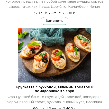
которое представляет собой сочетание лучших сортов
сыров, таких как: Гауда, Дор-блю, Камамбер и Чечил.
370 г.
x
7 шт.
=
2 590 г.
Заменить
Брускетта с рукколой, вяленым томатом и
помидорчиком Черри
Французский багет с хрустящей корочкой, помидорка
черри, вяленый томат, руккола, сырный мусс, маслинка
60 г.
x
40 шт.
=
2 400 г.