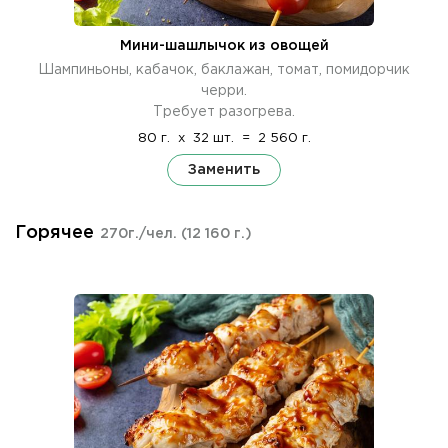
Мини-шашлычок из овощей
Шампиньоны, кабачок, баклажан, томат, помидорчик
черри.
Требует разогрева.
80 г.
x
32 шт.
=
2 560 г.
Заменить
Горячее
270г./чел.
(12 160 г.)