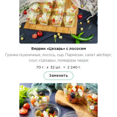
Веррин «Цезарь» с лососем
Гренки пшеничные, лосось, сыр Пармезан, салат айсберг,
соус «Цезарь», помидоры черри
70 г.
x
32 шт.
=
2 240 г.
Заменить