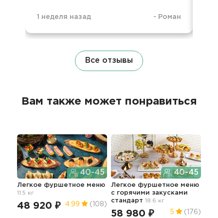
1 неделя назад
-
Роман
1 н
Все отзывы
Вам также может понравиться
40-45
40-45
Легкое фуршетное меню
Легкое фуршетное меню
Апп
11.5 кг
c горячими закусками
По
стандарт
18.6 кг
79
48 920 ₽
4.99
(108)
58 980 ₽
5
(176)
5