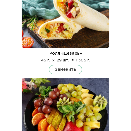
Ролл «Цезарь»
45 г.
x
29 шт.
=
1 305 г.
Заменить