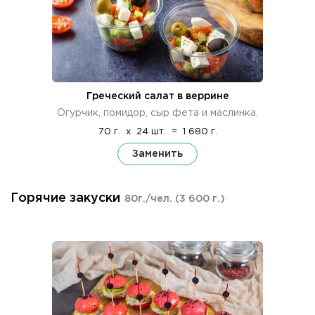
Греческий салат в веррине
Огурчик, помидор, сыр фета и маслинка.
70 г.
x
24 шт.
=
1 680 г.
Заменить
Горячие закуски
80г./чел.
(3 600 г.)