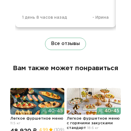
1 день 8 часов назад
-
Ирина
1 н
Все отзывы
Вам также может понравиться
40-45
40-45
Легкое фуршетное меню
Легкое фуршетное меню
Апп
11.5 кг
c горячими закусками
По
стандарт
18.6 кг
79
48 920 ₽
4.99
(109)