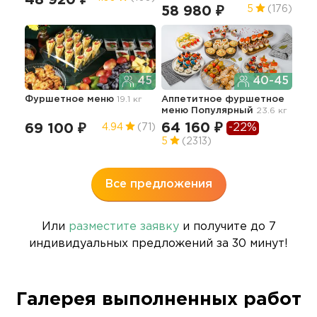
58 980 ₽
5
(176)
5
45
40-45
Фуршетное меню
19.1 кг
Аппетитное фуршетное
Апп
меню Популярный
23.6 кг
мен
64 160 ₽
-22%
69 100 ₽
4.94
(71)
75
5
(2313)
5
Все предложения
Или
разместите заявку
и получите до 7
индивидуальных предложений за 30 минут!
Галерея выполненных работ