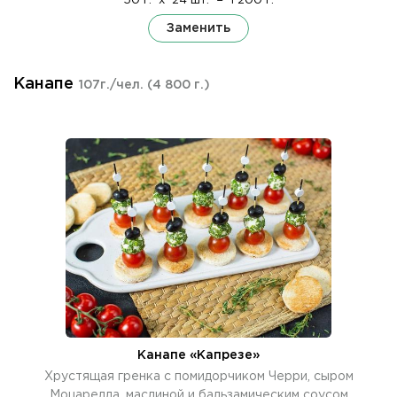
50 г.
x
24 шт.
=
1 200 г.
Заменить
Канапе
107г./чел.
(4 800 г.)
Канапе «Капрезе»
Хрустящая гренка с помидорчиком Черри, сыром
Моцарелла, маслиной и бальзамическим соусом