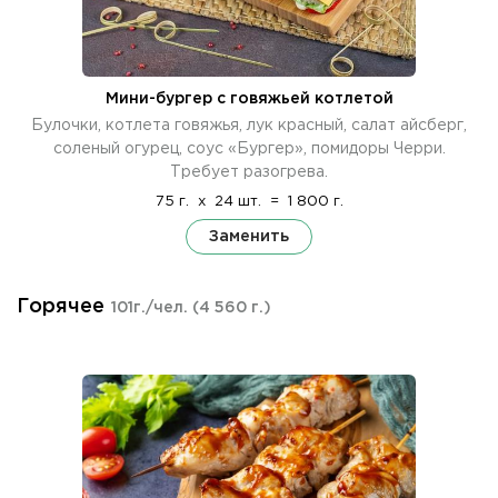
Мини-бургер с говяжьей котлетой
Булочки, котлета говяжья, лук красный, салат айсберг,
соленый огурец, соус «Бургер», помидоры Черри.
Требует разогрева.
75 г.
x
24 шт.
=
1 800 г.
Заменить
Горячее
101г./чел.
(4 560 г.)