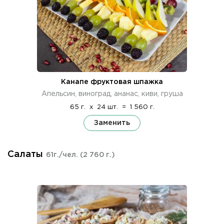
Канапе фруктовая шпажка
Апельсин, виноград, ананас, киви, груша
65 г.
x
24 шт.
=
1 560 г.
Заменить
Салаты
61г./чел.
(2 760 г.)