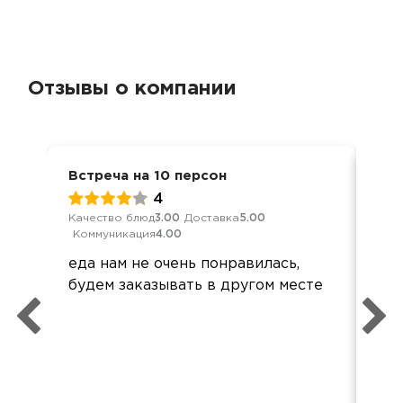
Отзывы о компании
Встреча на 10 персон
Ден
4
Качество блюд
3.00
Доставка
5.00
Кач
Коммуникация
4.00
Ком
еда нам не очень понравилась,
Все
будем заказывать в другом месте
при
Все
Спа